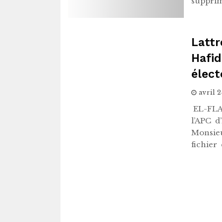
supprim
Lattr
Hafid
élect
avril 
EL-FLAY
l’
Monsieu
fichier