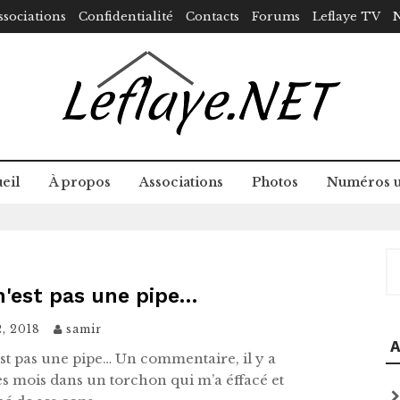
ssociations
Confidentialité
Contacts
Forums
Leflaye TV
N
eil
À propos
Associations
Photos
Numéros u
R
n'est pas une pipe…
2, 2018
samir
A
est pas une pipe… Un commentaire, il y a
s mois dans un torchon qui m’a éffacé et