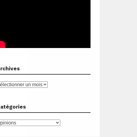
rchives
rchives
atégories
atégories