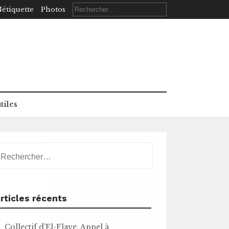
Rechercher :
étiquette
Photos
tiles
echercher :
rticles récents
Collectif d’El-Flaye. Appel à