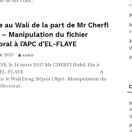
é de ses cons…
c
e au Wali de la part de Mr Cherfi
r
 – Manipulation du fichier
oral à l’APC d’EL-FLAYE
p
24, 2017
samir
E, le 14 mars 2017 Mr CHERFI Hafid. Elu à
APC d’EL-FLAYE A
r le Wali Drag, Béjaïa Objet : Manipulation du
 électoral…
C
a
q
d