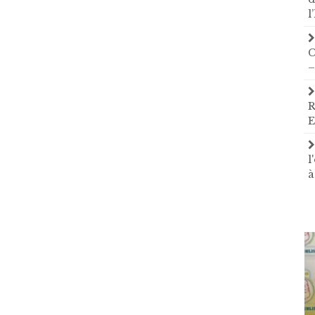
l
C
–
R
E
l
à