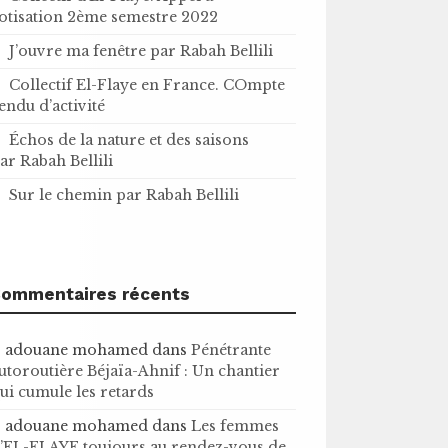
otisation 2ème semestre 2022
J’ouvre ma fenêtre par Rabah Bellili
Collectif El-Flaye en France. COmpte
endu d’activité
Échos de la nature et des saisons
ar Rabah Bellili
Sur le chemin par Rabah Bellili
ommentaires récents
adouane mohamed
dans
Pénétrante
utoroutière Béjaïa-Ahnif : Un chantier
ui cumule les retards
adouane mohamed
dans
Les femmes
’EL-FLAYE toujours au rendez-vous de