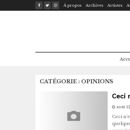
Skip
À propos
Archives
Artistes
A
to
content
Accu
CATÉGORIE :
OPINIONS
Ceci 
août 1
Ceci n’
quelque