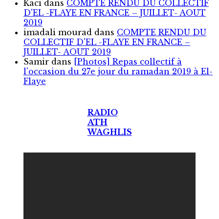
Kaci
dans
COMPTE RENDU DU COLLECTIF
D'EL -FLAYE EN FRANCE – JUILLET- AOUT
2019
imadali mourad
dans
COMPTE RENDU DU
COLLECTIF D'EL -FLAYE EN FRANCE –
JUILLET- AOUT 2019
Samir
dans
[Photos] Repas collectif à
l'occasion du 27e jour du ramadan 2019 à El-
Flaye
RADIO
ATH
WAGHLIS