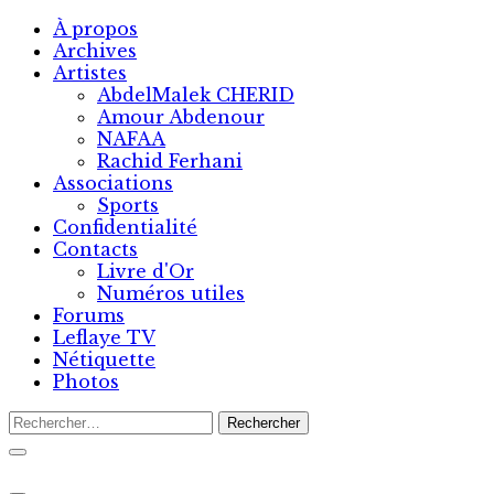
Skip
À propos
to
Archives
content
Artistes
AbdelMalek CHERID
Amour Abdenour
NAFAA
Rachid Ferhani
Associations
Sports
Confidentialité
Contacts
Livre d'Or
Numéros utiles
Forums
Leflaye TV
Nétiquette
Photos
Rechercher :