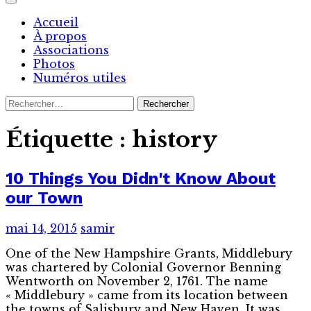
Accueil
À propos
Associations
Photos
Numéros utiles
Rechercher :
Étiquette :
history
10 Things You Didn't Know About
our Town
mai 14, 2015
samir
One of the New Hampshire Grants, Middlebury
was chartered by Colonial Governor Benning
Wentworth on November 2, 1761. The name
« Middlebury » came from its location between
the towns of Salisbury and New Haven. It was