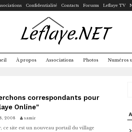
ssociations
Confidentialité
Contacts
Forums
Leflaye TV
N
eil
À propos
Associations
Photos
Numéros u
R
erchons correspondants pour
laye Online"
A
8, 2008
samir
 ce site est un nouveau portail du village