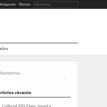
Rechercher :
étiquette
Photos
tiles
echercher :
rticles récents
Collectif d’El-Flaye. Appel à