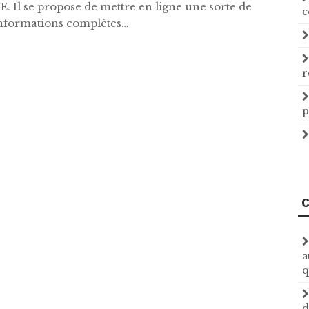
. Il se propose de mettre en ligne une sorte de
c
informations complètes…
r
p
C
a
q
d