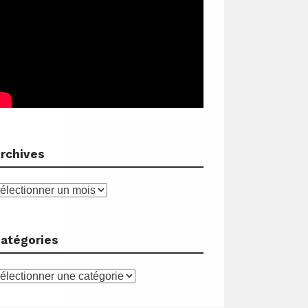
rchives
rchives
atégories
atégories