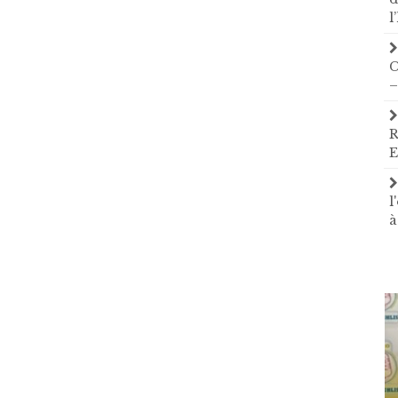
l
C
–
R
E
l
à