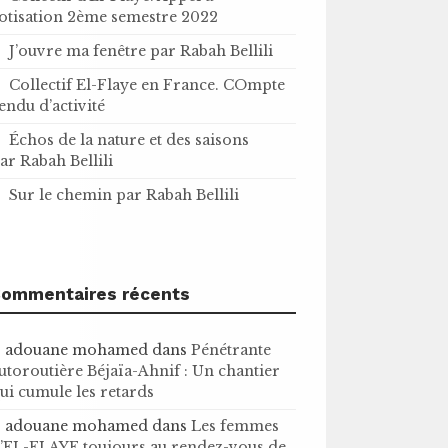
otisation 2ème semestre 2022
J’ouvre ma fenêtre par Rabah Bellili
Collectif El-Flaye en France. COmpte
endu d’activité
Échos de la nature et des saisons
ar Rabah Bellili
Sur le chemin par Rabah Bellili
ommentaires récents
adouane mohamed
dans
Pénétrante
utoroutière Béjaïa-Ahnif : Un chantier
ui cumule les retards
adouane mohamed
dans
Les femmes
’EL-FLAYE toujours au rendez-vous de