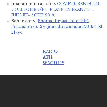
imadali mourad
dans
COMPTE RENDU DU
COLLECTIF D'EL -FLAYE EN FRANCE –
JUILLET- AOUT 2019
Samir
dans
[Photos] Repas collectif à
l'occasion du 27e jour du ramadan 2019 à El-
Flaye
RADIO
ATH
WAGHLIS