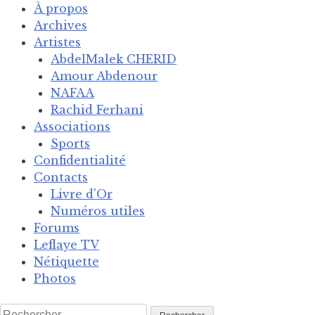
Skip
À propos
to
Archives
content
Artistes
AbdelMalek CHERID
Amour Abdenour
NAFAA
Rachid Ferhani
Associations
Sports
Confidentialité
Contacts
Livre d'Or
Numéros utiles
Forums
Leflaye TV
Nétiquette
Photos
Rechercher :