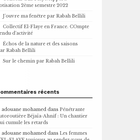
otisation 2ème semestre 2022
J’ouvre ma fenêtre par Rabah Bellili
Collectif El-Flaye en France. COmpte
endu d’activité
Échos de la nature et des saisons
ar Rabah Bellili
Sur le chemin par Rabah Bellili
ommentaires récents
adouane mohamed
dans
Pénétrante
utoroutière Béjaïa-Ahnif : Un chantier
ui cumule les retards
adouane mohamed
dans
Les femmes
’EL-FLAYE toujours au rendez-vous de