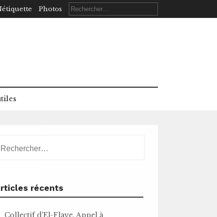
Rechercher :
étiquette
Photos
tiles
echercher :
rticles récents
Collectif d’El-Flaye. Appel à