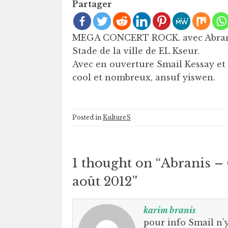
Partager
MEGA CONCERT ROCK. avec Abranis 
Stade de la ville de EL Kseur.
Avec en ouverture Smail Kessay et s
cool et nombreux, ansuf yiswen.
Posted in
KultureS
1 thought on “
Abranis – 
août 2012
”
karim branis
pour info Smail n’