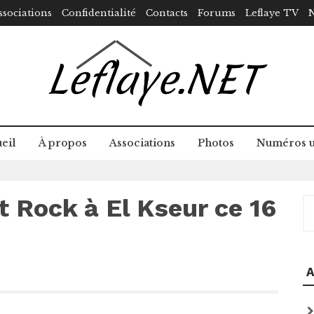
ssociations
Confidentialité
Contacts
Forums
Leflaye TV
N
eil
À propos
Associations
Photos
Numéros u
 Rock à El Kseur ce 16
R
A