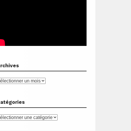
rchives
rchives
atégories
atégories