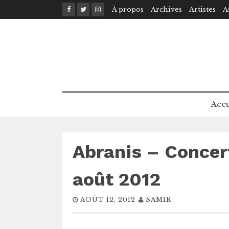
Skip
À propos
Archives
Artistes
A
to
content
Accu
Abranis – Concert
août 2012
AOÛT 12, 2012
SAMIR