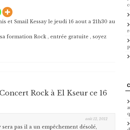
c
et Smail Kessay le jeudi 16 aout a 21h30 au
r
a formation Rock , entrée gratuite , soyez
p
C
Concert Rock à El Kseur ce 16
a
q
août 12, 2012
y sera pas il a un empêchement désolé,
d