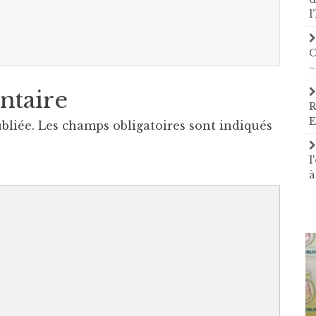
l
C
–
ntaire
R
E
bliée.
Les champs obligatoires sont indiqués
l
à