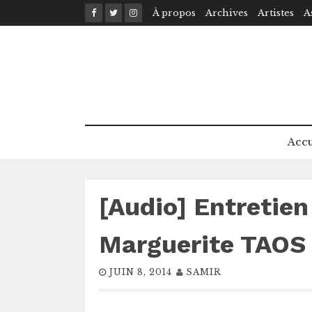
Skip
À propos
Archives
Artistes
A
to
content
Accu
[Audio] Entretie
Marguerite TAO
JUIN 8, 2014
SAMIR