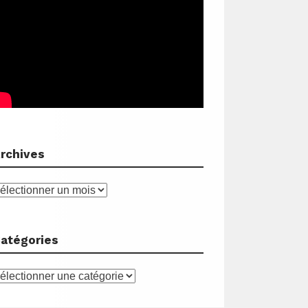
rchives
rchives
atégories
atégories