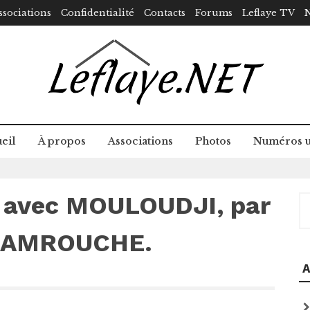
ssociations
Confidentialité
Contacts
Forums
Leflaye TV
N
eil
À propos
Associations
Photos
Numéros u
n avec MOULOUDJI, par
R
S AMROUCHE.
A