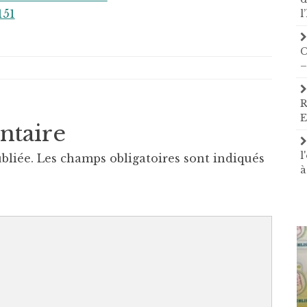
l
C
–
R
E
ntaire
l
bliée.
Les champs obligatoires sont indiqués
à