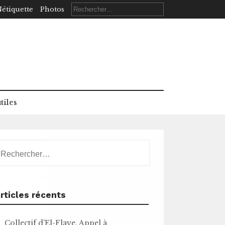
Rechercher :
étiquette
Photos
tiles
echercher :
rticles récents
Collectif d’El-Flaye. Appel à