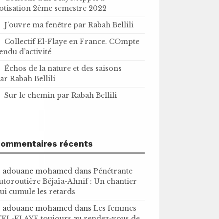
otisation 2ème semestre 2022
J’ouvre ma fenêtre par Rabah Bellili
Collectif El-Flaye en France. COmpte
endu d’activité
Échos de la nature et des saisons
ar Rabah Bellili
Sur le chemin par Rabah Bellili
ommentaires récents
adouane mohamed
dans
Pénétrante
utoroutière Béjaïa-Ahnif : Un chantier
ui cumule les retards
adouane mohamed
dans
Les femmes
’EL-FLAYE toujours au rendez-vous de