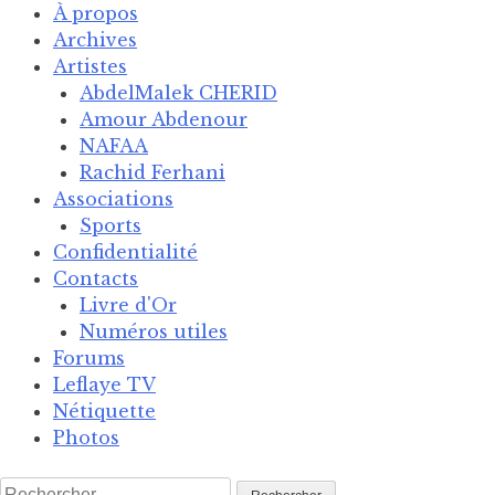
Skip
À propos
to
Archives
content
Artistes
AbdelMalek CHERID
Amour Abdenour
NAFAA
Rachid Ferhani
Associations
Sports
Confidentialité
Contacts
Livre d'Or
Numéros utiles
Forums
Leflaye TV
Nétiquette
Photos
Rechercher :