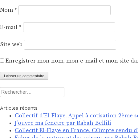
Nom
*
E-mail
*
Site web
Enregistrer mon nom, mon e-mail et mon site d
Rechercher :
Articles récents
Collectif d’El-Flaye. Appel à cotisation 2ème 
J’ouvre ma fenêtre par Rabah Bellili
Collectif El-Flaye en France. COmpte rendu d’
Échos de la nature et des saisons par Rabah Be