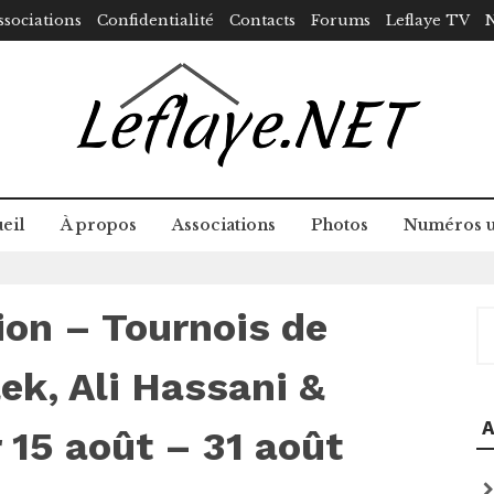
ssociations
Confidentialité
Contacts
Forums
Leflaye TV
N
eil
À propos
Associations
Photos
Numéros u
ion – Tournois de
R
ek, Ali Hassani &
A
 15 août – 31 août