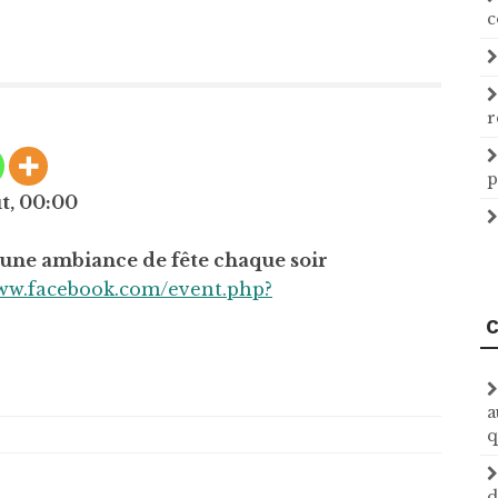
c
r
p
ût, 00:00
 une ambiance de fête chaque soir
www.facebook.com/event.php?
C
a
q
d