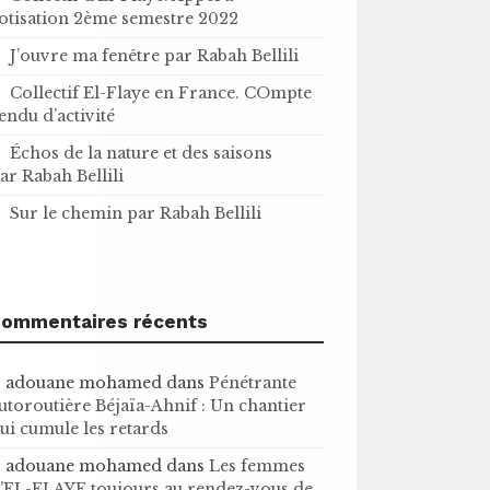
otisation 2ème semestre 2022
J’ouvre ma fenêtre par Rabah Bellili
Collectif El-Flaye en France. COmpte
endu d’activité
Échos de la nature et des saisons
ar Rabah Bellili
Sur le chemin par Rabah Bellili
ommentaires récents
adouane mohamed
dans
Pénétrante
utoroutière Béjaïa-Ahnif : Un chantier
ui cumule les retards
adouane mohamed
dans
Les femmes
’EL-FLAYE toujours au rendez-vous de