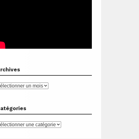
rchives
rchives
atégories
atégories