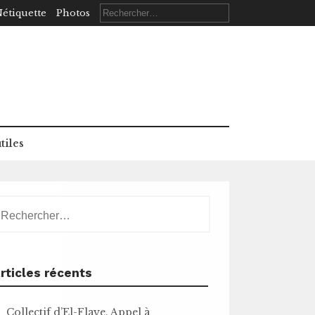
Rechercher :
étiquette
Photos
tiles
echercher :
rticles récents
Collectif d’El-Flaye. Appel à