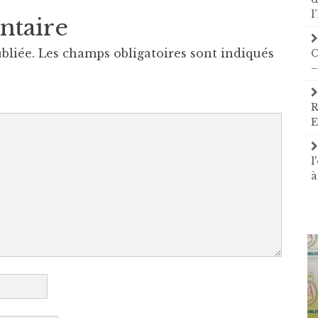
l
ntaire
bliée.
Les champs obligatoires sont indiqués
C
–
R
E
l
à