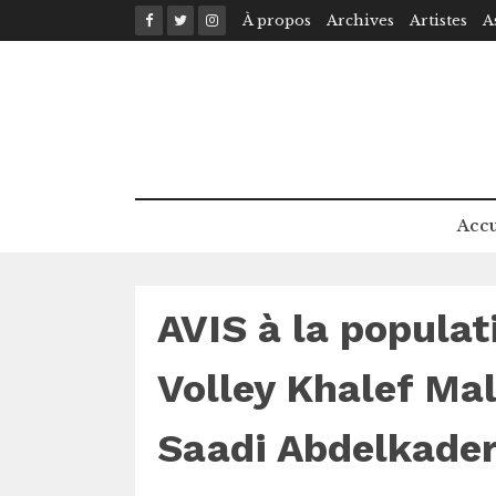
Skip
À propos
Archives
Artistes
A
to
content
Accu
AVIS à la populat
Volley Khalef Mal
Saadi Abdelkader