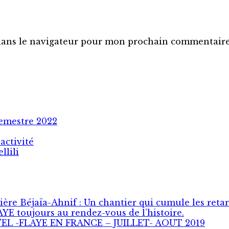
dans le navigateur pour mon prochain commentaire
semestre 2022
activité
llili
ère Béjaïa-Ahnif : Un chantier qui cumule les reta
E toujours au rendez-vous de l’histoire .
L -FLAYE EN FRANCE – JUILLET- AOUT 2019