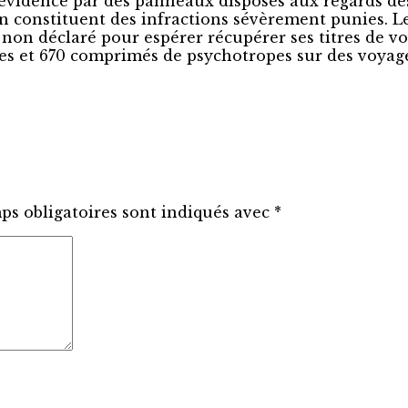
n évidence par des panneaux disposés aux regards de
n constituent des infractions sévèrement punies. L
n déclaré pour espérer récupérer ses titres de voy
kies et 670 comprimés de psychotropes sur des voya
ps obligatoires sont indiqués avec
*