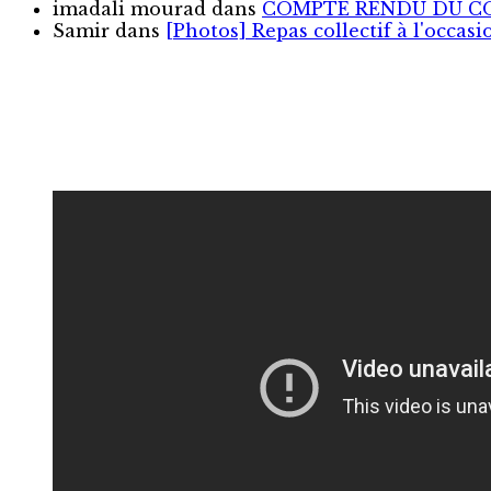
imadali mourad
dans
COMPTE RENDU DU COL
Samir
dans
[Photos] Repas collectif à l'occas