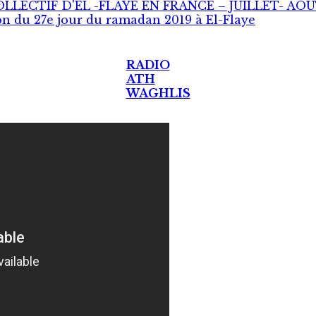
LECTIF D'EL -FLAYE EN FRANCE – JUILLET- AOU
ion du 27e jour du ramadan 2019 à El-Flaye
RADIO
ATH
WAGHLIS