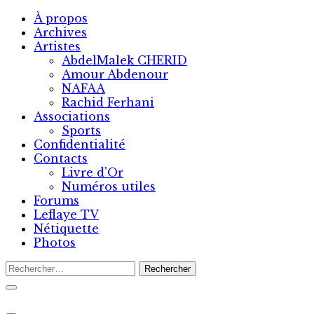
Skip
À propos
to
Archives
content
Artistes
AbdelMalek CHERID
Amour Abdenour
NAFAA
Rachid Ferhani
Associations
Sports
Confidentialité
Contacts
Livre d'Or
Numéros utiles
Forums
Leflaye TV
Nétiquette
Photos
Rechercher :