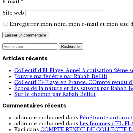
E-mail
*
Site web
Enregistrer mon nom, mon e-mail et mon site 
Rechercher :
Articles récents
Collectif d’El-Flaye. Appel à cotisation 2ème 
J’ouvre ma fenêtre par Rabah Bellili
Collectif El-Flaye en France. COmpte rendu d’
Échos de la nature et des saisons par Rabah Be
Sur le chemin par Rabah Bellili
Commentaires récents
adouane mohamed
dans
Pénétrante autorouti
adouane mohamed
dans
Les femmes d’EL-FLAY
Kaci
dans
COMPTE RENDU DU COLLECTIF D'E