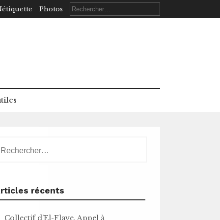
Rechercher :
étiquette
Photos
tiles
echercher :
rticles récents
Collectif d’El-Flaye. Appel à