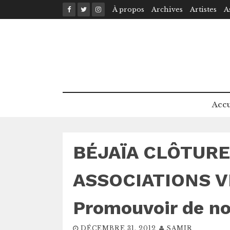
Skip
À propos
Archives
Artistes
A
to
content
Accu
BÉJAÏA CLÔTUR
ASSOCIATIONS V
Promouvoir de no
DÉCEMBRE 31, 2012
SAMIR