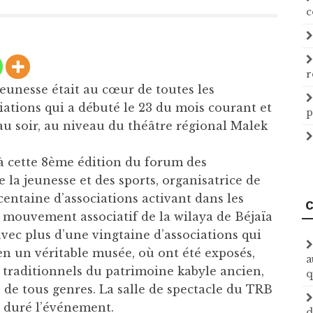
c
r
jeunesse était au cœur de toutes les
iations qui a débuté le 23 du mois courant et
p
au soir, au niveau du théâtre régional Malek
à cette 8ème édition du forum des
e la jeunesse et des sports, organisatrice de
entaine d’associations activant dans les
C
Le mouvement associatif de la wilaya de Béjaïa
avec plus d’une vingtaine d’associations qui
n un véritable musée, où ont été exposés,
a
s traditionnels du patrimoine kabyle ancien,
q
s de tous genres. La salle de spectacle du TRB
a duré l’événement.
d