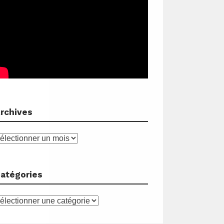
rchives
rchives
atégories
atégories