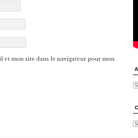
l et mon site dans le navigateur pour mon
A
A
C
C