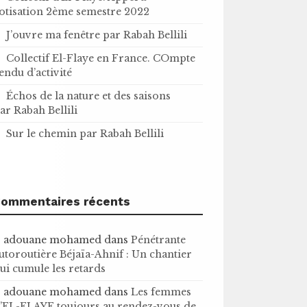
otisation 2ème semestre 2022
J’ouvre ma fenêtre par Rabah Bellili
Collectif El-Flaye en France. COmpte
endu d’activité
Échos de la nature et des saisons
ar Rabah Bellili
Sur le chemin par Rabah Bellili
ommentaires récents
adouane mohamed
dans
Pénétrante
utoroutière Béjaïa-Ahnif : Un chantier
ui cumule les retards
adouane mohamed
dans
Les femmes
’EL-FLAYE toujours au rendez-vous de