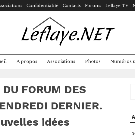
ssociations
Confidentialité
Contacts
Forums
Leflaye TV
N
eil
À propos
Associations
Photos
Numéros u
E DU FORUM DES
R
ENDREDI DERNIER.
A
uvelles idées