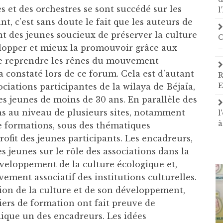
s et des orchestres se sont succédé sur les
l
t, c’est sans doute le fait que les auteurs de
nt des jeunes soucieux de préserver la culture
C
elopper et mieux la promouvoir grâce aux
–
le reprendre les rênes du mouvement
a constaté lors de ce forum. Cela est d’autant
R
E
ociations participantes de la wilaya de Béjaïa,
s jeunes de moins de 30 ans. En parallèle des
ns au niveau de plusieurs sites, notamment
l
à
de formations, sous des thématiques
rofit des jeunes participants. Les encadreurs,
s jeunes sur le rôle des associations dans la
éveloppement de la culture écologique et,
ment associatif des institutions culturelles.
ion de la culture et de son développement,
liers de formation ont fait preuve de
dique un des encadreurs. Les idées