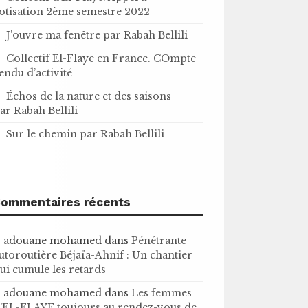
otisation 2ème semestre 2022
J’ouvre ma fenêtre par Rabah Bellili
Collectif El-Flaye en France. COmpte
endu d’activité
Échos de la nature et des saisons
ar Rabah Bellili
Sur le chemin par Rabah Bellili
ommentaires récents
adouane mohamed
dans
Pénétrante
utoroutière Béjaïa-Ahnif : Un chantier
ui cumule les retards
adouane mohamed
dans
Les femmes
’EL-FLAYE toujours au rendez-vous de