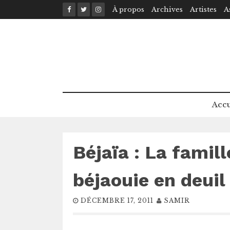
Skip
À propos
Archives
Artistes
A
to
content
Accu
Béjaïa : La famil
béjaouie en deuil
DÉCEMBRE 17, 2011
SAMIR