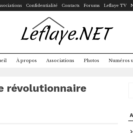
ssociations
Confidentialité
Contacts
Forums
Leflaye TV
N
eil
À propos
Associations
Photos
Numéros u
le révolutionnaire
R
A