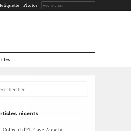
Rechercher :
étiquette
Photos
tiles
echercher :
rticles récents
Collectif d’El-Flaye. Appel à