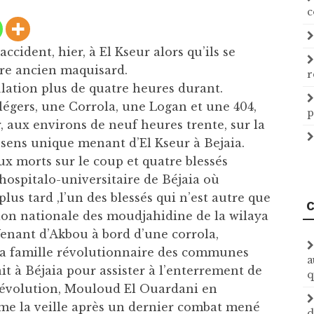
c
ident, hier, à El Kseur alors qu’ils se
tre ancien maquisard.
r
ulation plus de quatre heures durant.
légers, une Corrola, une Logan et une 404,
p
r, aux environs de neuf heures trente, sur la
 sens unique menant d’El Kseur à Bejaia.
x morts sur le coup et quatre blessés
hospitalo-universitaire de Béjaia où
us tard ,l’un des blessés qui n’est autre que
C
tion nationale des moudjahidine de la wilaya
enant d’Akbou à bord d’une corrola,
a famille révolutionnaire des communes
a
it à Béjaia pour assister à l’enterrement de
q
a révolution, Mouloud El Ouardani en
’âme la veille après un dernier combat mené
d