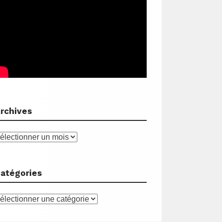
rchives
rchives
atégories
atégories