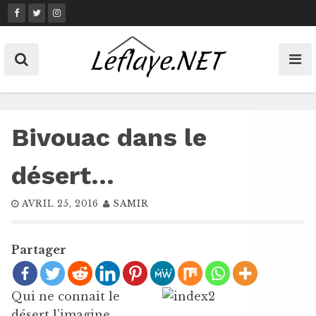
Skip
to
content
Bivouac dans le
désert…
AVRIL 25, 2016
SAMIR
Partager
Qui ne connait le
désert l’imagine.