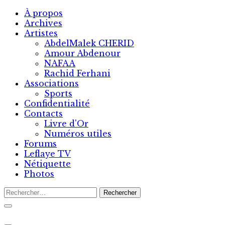
Skip
À propos
to
Archives
content
Artistes
AbdelMalek CHERID
Amour Abdenour
NAFAA
Rachid Ferhani
Associations
Sports
Confidentialité
Contacts
Livre d'Or
Numéros utiles
Forums
Leflaye TV
Nétiquette
Photos
Rechercher :