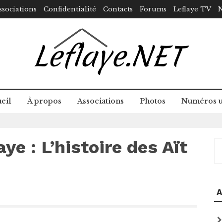
ssociations
Confidentialité
Contacts
Forums
Leflaye TV
N
eil
À propos
Associations
Photos
Numéros u
e : L’histoire des Aït
R
A