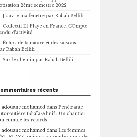
otisation 2ème semestre 2022
J’ouvre ma fenêtre par Rabah Bellili
Collectif El-Flaye en France. COmpte
endu d’activité
Échos de la nature et des saisons
ar Rabah Bellili
Sur le chemin par Rabah Bellili
ommentaires récents
adouane mohamed
dans
Pénétrante
utoroutière Béjaïa-Ahnif : Un chantier
ui cumule les retards
adouane mohamed
dans
Les femmes
’EL-FLAYE toujours au rendez-vous de