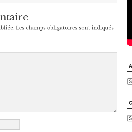
ntaire
bliée.
Les champs obligatoires sont indiqués
A
A
C
C