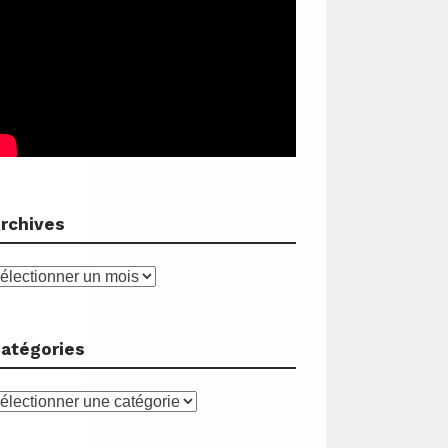
rchives
rchives
atégories
atégories