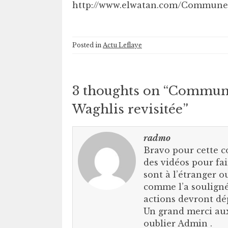
http://www.elwatan.com/Commune-d
Posted in
Actu Leflaye
3 thoughts on “
Commune d
Waghlis revisitée
”
radmo
Bravo pour cette 
des vidéos pour fa
sont à l’étranger o
comme l’a souligné 
actions devront dép
Un grand merci aux
oublier Admin .