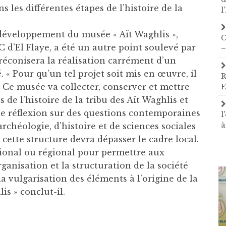
s les différentes étapes de l’histoire de la
l
e développement du musée « Aït Waghlis »,
C
 d’El Flaye, a été un autre point soulevé par
–
préconisera la réalisation carrément d’un
« Pour qu’un tel projet soit mis en œuvre, il
R
e. Ce musée va collecter, conserver et mettre
E
de l’histoire de la tribu des Aït Waghlis et
u de réflexion sur des questions contemporaines
l
à
archéologie, d’histoire et de sciences sociales
« cette structure devra dépasser le cadre local.
tional ou régional pour permettre aux
organisation et la structuration de la société
la vulgarisation des éléments à l’origine de la
s » conclut-il.