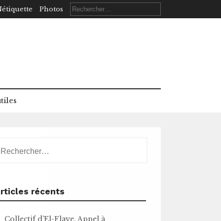
Rechercher :
étiquette
Photos
tiles
echercher :
rticles récents
Collectif d’El-Flaye. Appel à