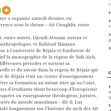
c
aye a organisé samedi dernier, en
érence sous le thème « Aït Ouaghlis, entre
r
t, entre autres, Djoudi Atoumi, auteur et
p
, anthropologue, et Bahloul Slimane,
ur à l’université de Béjaïa et fondateur de
ief la monographie de la région de Sidi Aïch,
 différentes périodes et surtout sa
relle et du savoir dans la région de Béjaïa qui
C
lle de Béjaïa était un centre d’enseignement
éter sa formation au même titre qu’au Caire,
ines d’étudiants (dont beaucoup d’Européens)
a
squées ou enseignaient théologiens, juristes,
q
putés du monde musulman » dit-il. Lui
étalé longuement sur l’histoire du arch des Aït
d