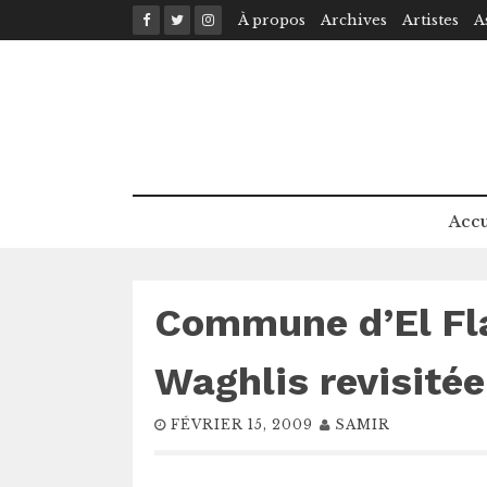
Skip
À propos
Archives
Artistes
A
to
content
Accu
Commune d’El Flay
Waghlis revisitée
FÉVRIER 15, 2009
SAMIR