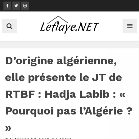
Skip
to
content
D’origine algérienne,
elle présente le JT de
RTBF : Hadja Labib : «
Pourquoi pas l’Algérie ?
»