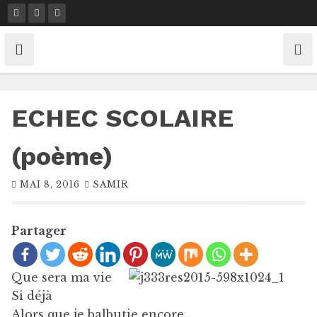
Skip
to
content
ECHEC SCOLAIRE
(poème)
MAI 8, 2016
SAMIR
Partager
Que sera ma vie
Si déjà
Alors que je balbutie encore