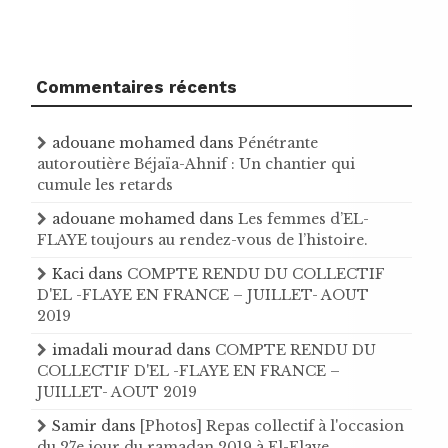
Commentaires récents
adouane mohamed
dans
Pénétrante
autoroutière Béjaïa-Ahnif : Un chantier qui
cumule les retards
adouane mohamed
dans
Les femmes d’EL-
FLAYE toujours au rendez-vous de l’histoire .
Kaci
dans
COMPTE RENDU DU COLLECTIF
D'EL -FLAYE EN FRANCE – JUILLET- AOUT
2019
imadali mourad
dans
COMPTE RENDU DU
COLLECTIF D'EL -FLAYE EN FRANCE –
JUILLET- AOUT 2019
Samir
dans
[Photos] Repas collectif à l'occasion
du 27e jour du ramadan 2019 à El-Flaye