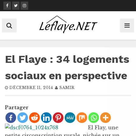
Skip
to
content
El Flaye : 34 logements
sociaux en perspective
DÉCEMBRE 11, 2014
SAMIR
Partager
El Flay, une
petite circonscription rurale, nichée sur un