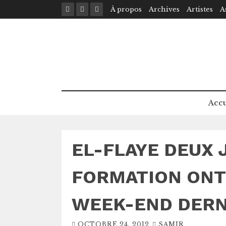
Skip
À propos
Archives
Artistes
A
to
content
Accu
EL-FLAYE DEUX 
FORMATION ONT
WEEK-END DERN
OCTOBRE 24, 2012
SAMIR