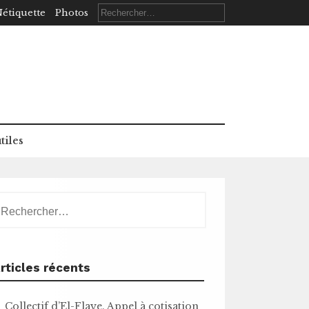
Rechercher :
étiquette
Photos
tiles
echercher :
rticles récents
Collectif d’El-Flaye. Appel à cotisation