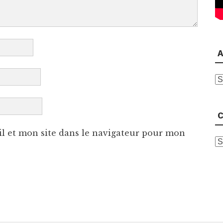
A
A
C
l et mon site dans le navigateur pour mon
C