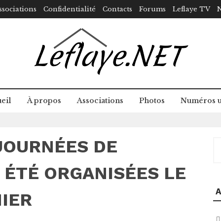
ssociations
Confidentialité
Contacts
Forums
Leflaye TV
N
eil
À propos
Associations
Photos
Numéros u
JOURNÉES DE
R
 ÉTÉ ORGANISÉES LE
A
IER