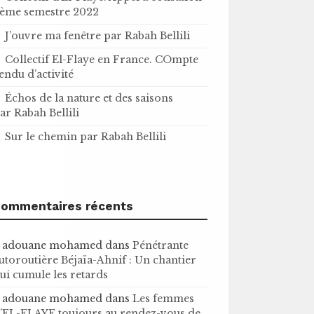
ème semestre 2022
J’ouvre ma fenêtre par Rabah Bellili
Collectif El-Flaye en France. COmpte
endu d’activité
Échos de la nature et des saisons
ar Rabah Bellili
Sur le chemin par Rabah Bellili
ommentaires récents
adouane mohamed
dans
Pénétrante
utoroutière Béjaïa-Ahnif : Un chantier
ui cumule les retards
adouane mohamed
dans
Les femmes
’EL-FLAYE toujours au rendez-vous de