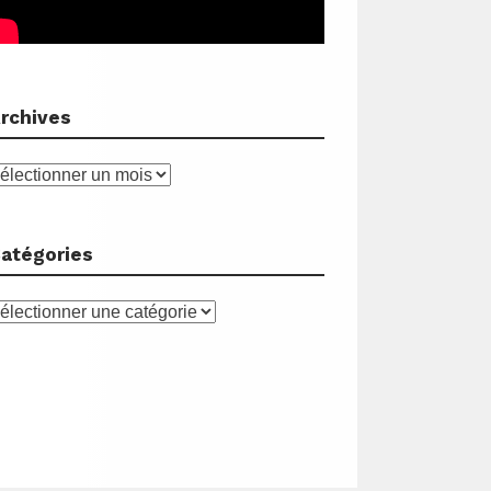
rchives
rchives
atégories
atégories