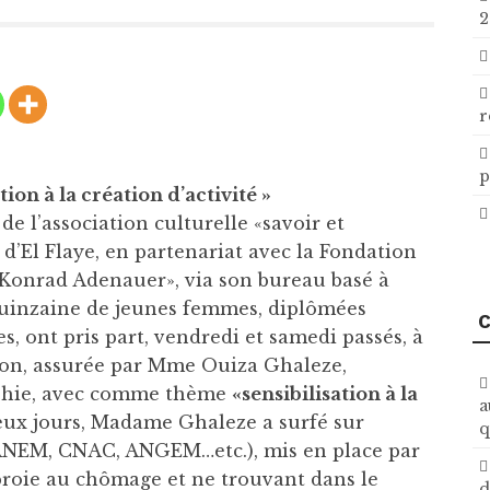
2
r
p
tion à la création d’activité »
 de l’association culturelle «savoir et
d’El Flaye, en partenariat avec la Fondation
Konrad Adenauer», via son bureau basé à
quinzaine de jeunes femmes, diplômées
C
es, ont pris part, vendredi et samedi passés, à
on, assurée par Mme Ouiza Ghaleze,
ophie, avec comme thème
«sensibilisation à la
a
eux jours, Madame Ghaleze a surfé sur
q
, ANEM, CNAC, ANGEM…etc.), mis en place par
 proie au chômage et ne trouvant dans le
d