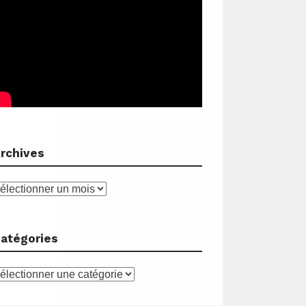
rchives
rchives
atégories
atégories