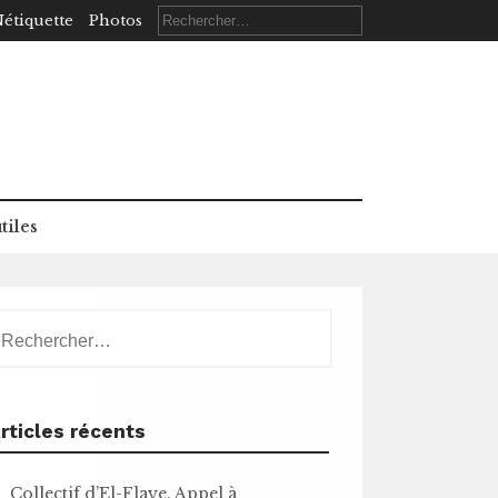
Rechercher :
étiquette
Photos
tiles
echercher :
rticles récents
Collectif d’El-Flaye. Appel à