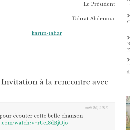
Le Président
l
Tahrat Abdenour
C
–
R
E
l
à
 Invitation à la rencontre avec
août 26, 2013
 pour écouter cette belle chanson ;
e.com/watch?v=rUei8dRjOjo