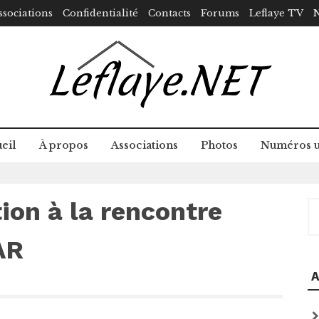
ssociations
Confidentialité
Contacts
Forums
Leflaye TV
N
eil
À propos
Associations
Photos
Numéros u
tion à la rencontre
R
AR
A