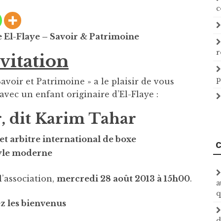
c
e El-Flaye – Savoir & Patrimoine
r
vitation
p
Savoir et Patrimoine » a le plaisir de vous
avec un enfant originaire d’El-Flaye :
, dit Karim Tahar
et arbitre international de boxe
C
byle moderne
l’association,
mercredi 28 août 2013 à 15h00
.
a
q
z les bienvenus
d