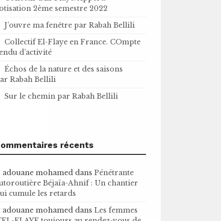
otisation 2ème semestre 2022
J’ouvre ma fenêtre par Rabah Bellili
Collectif El-Flaye en France. COmpte
endu d’activité
Échos de la nature et des saisons
ar Rabah Bellili
Sur le chemin par Rabah Bellili
ommentaires récents
adouane mohamed
dans
Pénétrante
utoroutière Béjaïa-Ahnif : Un chantier
ui cumule les retards
adouane mohamed
dans
Les femmes
’EL-FLAYE toujours au rendez-vous de