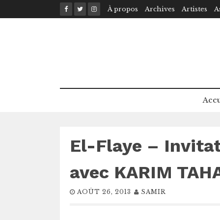
Skip
À propos
Archives
Artistes
A
to
content
Accu
El-Flaye – Invita
avec KARIM TAH
AOÛT 26, 2013
SAMIR