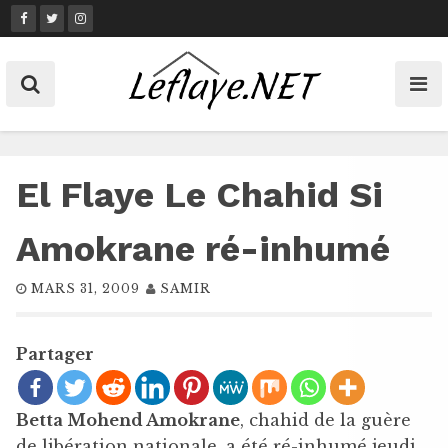
Skip
to
content
El Flaye Le Chahid Si
Amokrane ré-inhumé
MARS 31, 2009
SAMIR
Partager
Betta Mohend Amokrane
, chahid de la guère
de libération nationale, a été ré-inhumé jeudi