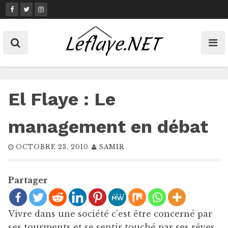
Skip
to
content
El Flaye : Le
management en débat
OCTOBRE 23, 2010
SAMIR
Partager
Vivre dans une société c’est être concerné par
ses tourments et se sentir touché par ses rêves