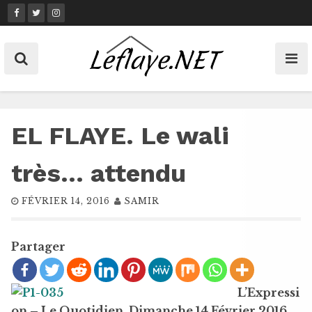
Skip
to
content
EL FLAYE. Le wali
très… attendu
FÉVRIER 14, 2016
SAMIR
Partager
L’Expressi
on – Le Quotidien. Dimanche 14 Février 2016