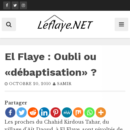
Skip
to
content
El Flaye : Oubli ou
«débaptisation» ?
OCTOBRE 20, 2010
SAMIR
Partager
Les proches du Chahid Kirdous Tahar, du
village d’Aït Daoud, à El Flaye, sont révoltés de