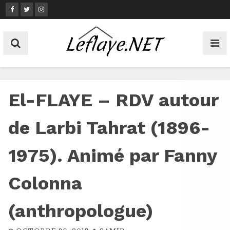
Skip
to
content
El-FLAYE – RDV autour
de Larbi Tahrat (1896-
1975). Animé par Fanny
Colonna
(anthropologue)