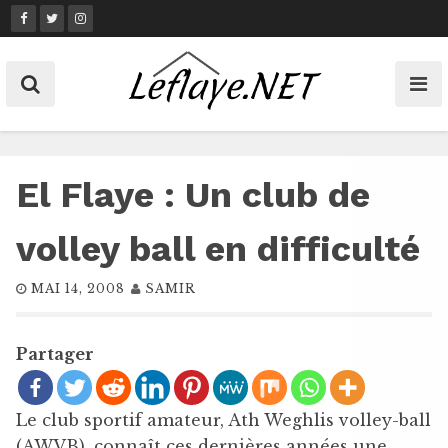
Skip
to
content
El Flaye : Un club de
volley ball en difficulté
MAI 14, 2008
SAMIR
Partager
Le club sportif amateur, Ath Weghlis volley-ball
(AWVB), connaît ces dernières années une