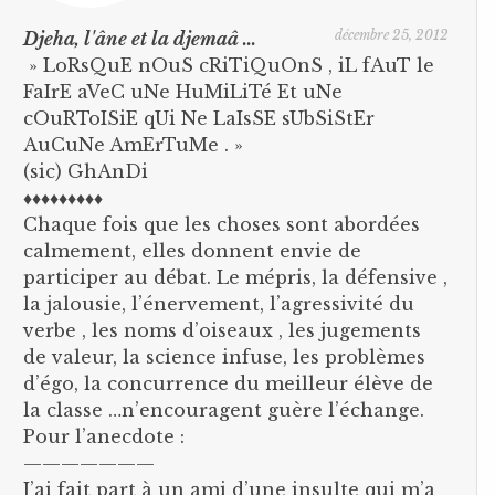
décembre 25, 2012
Djeha, l'âne et la djemaâ ...
» LoRsQuE nOuS cRiTiQuOnS , iL fAuT le
FaIrE aVeC uNe HuMiLiTé Et uNe
cOuRToISiE qUi Ne LaIsSE sUbSiStEr
AuCuNe AmErTuMe . »
(sic) GhAnDi
♦♦♦♦♦♦♦♦♦
Chaque fois que les choses sont abordées
calmement, elles donnent envie de
participer au débat. Le mépris, la défensive ,
la jalousie, l’énervement, l’agressivité du
verbe , les noms d’oiseaux , les jugements
de valeur, la science infuse, les problèmes
d’égo, la concurrence du meilleur élève de
la classe …n’encouragent guère l’échange.
Pour l’anecdote :
———————
J’ai fait part à un ami d’une insulte qui m’a