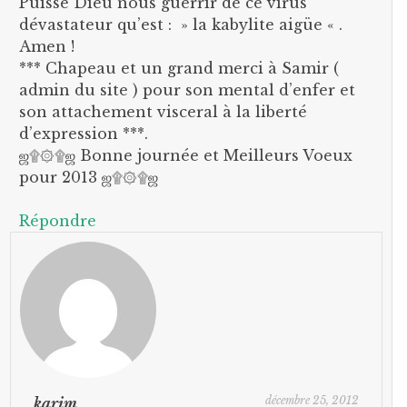
Puisse Dieu nous guerrir de ce virus
dévastateur qu’est : » la kabylite aigüe « .
Amen !
*** Chapeau et un grand merci à Samir (
admin du site ) pour son mental d’enfer et
son attachement visceral à la liberté
d’expression ***.
ஜ۩۞۩ஜ Bonne journée et Meilleurs Voeux
pour 2013 ஜ۩۞۩ஜ
Répondre
décembre 25, 2012
karim