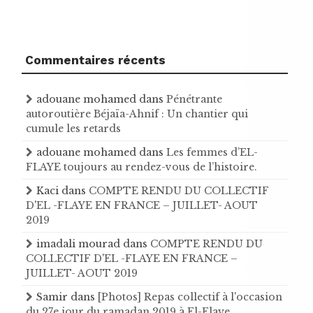
Commentaires récents
adouane mohamed
dans
Pénétrante
autoroutière Béjaïa-Ahnif : Un chantier qui
cumule les retards
adouane mohamed
dans
Les femmes d’EL-
FLAYE toujours au rendez-vous de l’histoire .
Kaci
dans
COMPTE RENDU DU COLLECTIF
D'EL -FLAYE EN FRANCE – JUILLET- AOUT
2019
imadali mourad
dans
COMPTE RENDU DU
COLLECTIF D'EL -FLAYE EN FRANCE –
JUILLET- AOUT 2019
Samir
dans
[Photos] Repas collectif à l'occasion
du 27e jour du ramadan 2019 à El-Flaye