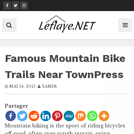
Skip
to
content
Famous Mountain Bike
Trails Near TownPress
MAI 14, 2015
SAMIR
Partager
Mountain biking is the sport of riding bicycles
off-road, often over rough terrain, using