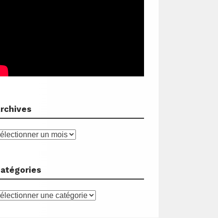
rchives
rchives
atégories
atégories