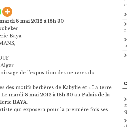
c
rdi 8 mai 2012 à 18h 30
oubeker
r
lerie Baya
RMANS,
p
OUF,
’Alger
ernissage de l’exposition des oeuvres du
C
ées des motifs berbères de Kabylie et « La terre
le Le mardi
8 mai 2012 à 18h 30
au
Palais de la
alerie BAYA
.
a
tiste qui exposera pour la première fois ses
q
d