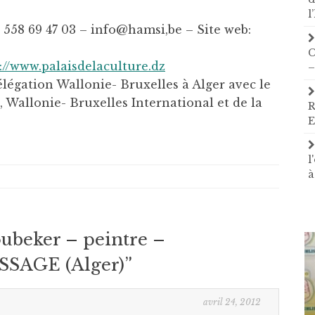
l
 558 69 47 03 – info@hamsi,be – Site web:
C
://www.palaisdelaculture.dz
–
élégation Wallonie- Bruxelles à Alger avec le
, Wallonie- Bruxelles International et de la
R
E
l
à
beker – peintre –
SAGE (Alger)
”
avril 24, 2012