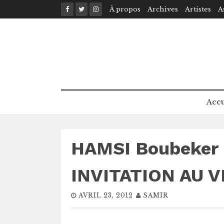
Skip
À propos
Archives
Artistes
A
to
content
Accu
HAMSI Boubeker 
INVITATION AU V
AVRIL 23, 2012
SAMIR