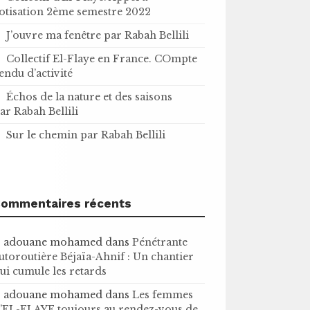
otisation 2ème semestre 2022
J’ouvre ma fenêtre par Rabah Bellili
Collectif El-Flaye en France. COmpte
endu d’activité
Échos de la nature et des saisons
ar Rabah Bellili
Sur le chemin par Rabah Bellili
ommentaires récents
adouane mohamed
dans
Pénétrante
utoroutière Béjaïa-Ahnif : Un chantier
ui cumule les retards
adouane mohamed
dans
Les femmes
’EL-FLAYE toujours au rendez-vous de