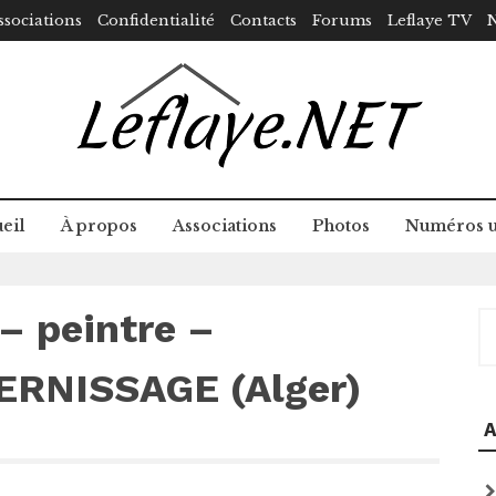
ssociations
Confidentialité
Contacts
Forums
Leflaye TV
N
eil
À propos
Associations
Photos
Numéros u
– peintre –
R
ERNISSAGE (Alger)
A