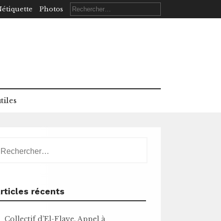
Rechercher :
étiquette
Photos
tiles
echercher :
rticles récents
Collectif d’El-Flaye. Appel à