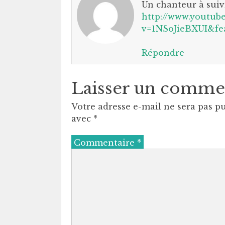
Un chanteur à suivr
http://www.youtub
v=1NSoJieBXUI&fea
Répondre
Laisser un comme
Votre adresse e-mail ne sera pas pu
avec
*
Commentaire
*