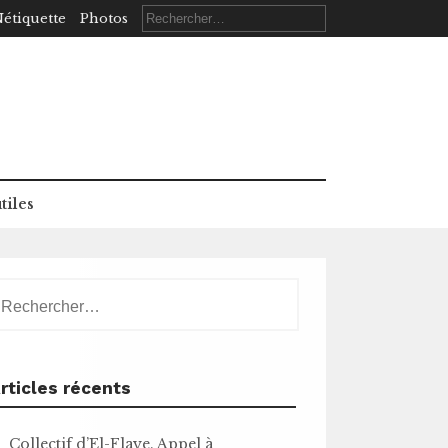
Rechercher :
étiquette
Photos
tiles
echercher :
rticles récents
Collectif d’El-Flaye. Appel à