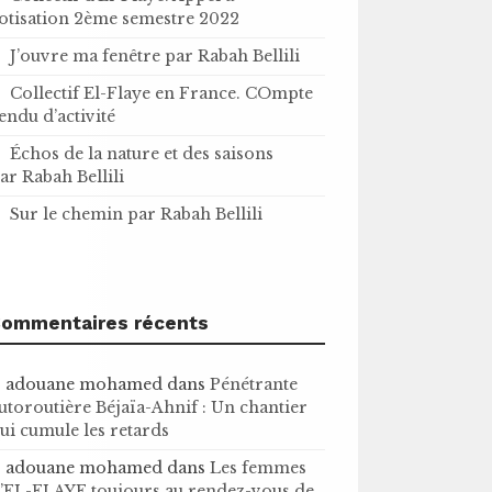
otisation 2ème semestre 2022
J’ouvre ma fenêtre par Rabah Bellili
Collectif El-Flaye en France. COmpte
endu d’activité
Échos de la nature et des saisons
ar Rabah Bellili
Sur le chemin par Rabah Bellili
ommentaires récents
adouane mohamed
dans
Pénétrante
utoroutière Béjaïa-Ahnif : Un chantier
ui cumule les retards
adouane mohamed
dans
Les femmes
’EL-FLAYE toujours au rendez-vous de