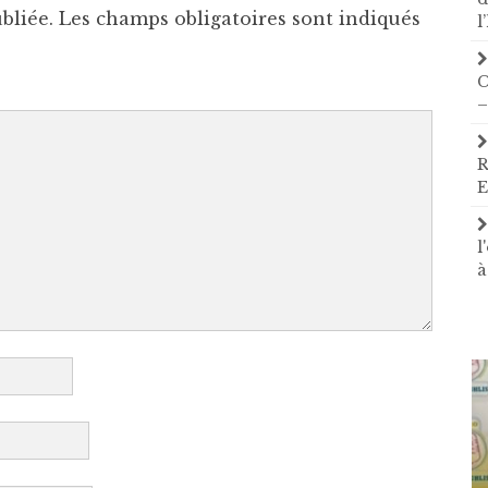
bliée.
Les champs obligatoires sont indiqués
l
C
–
R
E
l
à