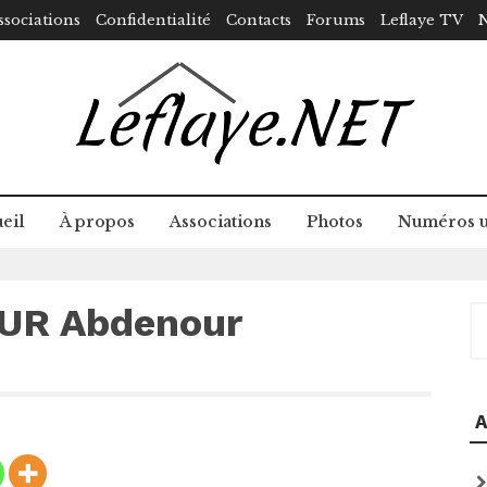
ssociations
Confidentialité
Contacts
Forums
Leflaye TV
N
eil
À propos
Associations
Photos
Numéros u
UR Abdenour
R
A