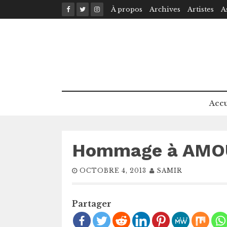
Skip
À propos
Archives
Artistes
A
to
content
Accu
Hommage à AMO
OCTOBRE 4, 2013
SAMIR
Partager