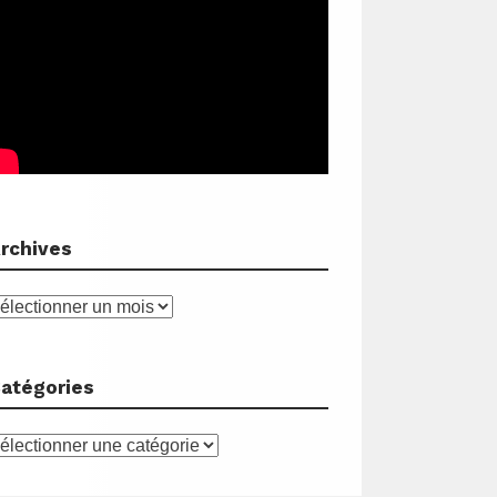
rchives
rchives
atégories
atégories