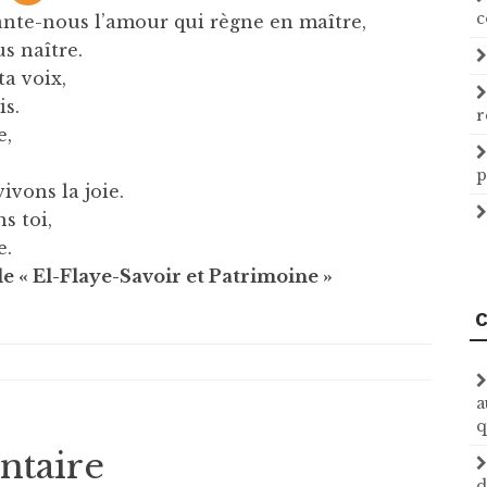
c
nte-nous l’amour qui règne en maître,
s naître.
a voix,
is.
r
e,
p
ivons la joie.
s toi,
e.
le « El-Flaye-Savoir et Patrimoine »
C
a
q
ntaire
d