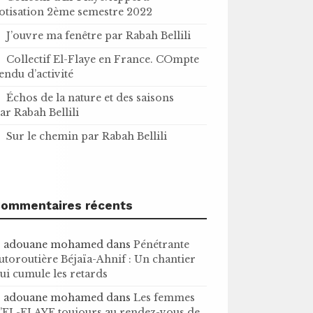
otisation 2ème semestre 2022
J’ouvre ma fenêtre par Rabah Bellili
Collectif El-Flaye en France. COmpte
endu d’activité
Échos de la nature et des saisons
ar Rabah Bellili
Sur le chemin par Rabah Bellili
ommentaires récents
adouane mohamed
dans
Pénétrante
utoroutière Béjaïa-Ahnif : Un chantier
ui cumule les retards
adouane mohamed
dans
Les femmes
’EL-FLAYE toujours au rendez-vous de