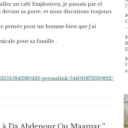
ller au café Emjdouven, je passais par el
l
s devant sa porte, et nous discutions toujours
C
e pensée pour un homme bien que j’ai
–
icale pour sa famille .
R
E
l
à
433525843380426/permalink/544021872330822/
à Da Abdenour Ou Maamar,
”