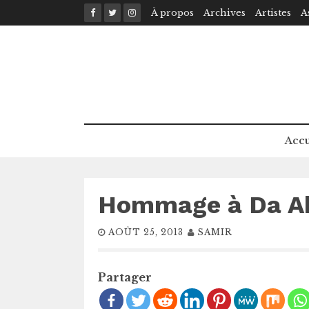
Skip
À propos
Archives
Artistes
A
to
content
Accu
Hommage à Da A
AOÛT 25, 2013
SAMIR
Partager