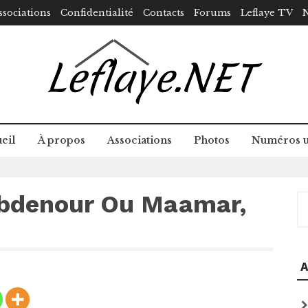
ssociations
Confidentialité
Contacts
Forums
Leflaye TV
N
eil
À propos
Associations
Photos
Numéros u
bdenour Ou Maamar,
R
A