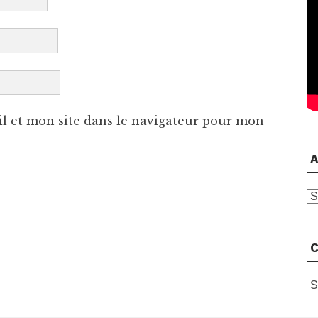
l et mon site dans le navigateur pour mon
A
A
C
C