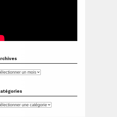
rchives
rchives
atégories
atégories