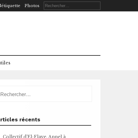
Rechercher :
étiquette
Photos
tiles
echercher :
rticles récents
Collectif d’El-Flaye. Appel à