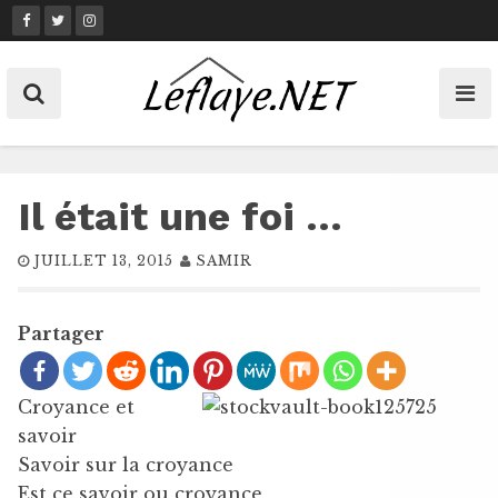
Skip
to
content
Il était une foi …
JUILLET 13, 2015
SAMIR
Partager
Croyance et
savoir
Savoir sur la croyance
Est ce savoir ou croyance