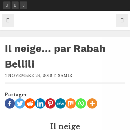
Skip
to
content
Il neige… par Rabah
Bellili
NOVEMBRE 24, 2018
SAMIR
Partager
Il neige