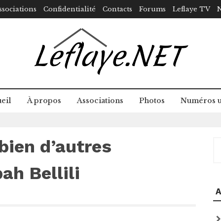
ssociations
Confidentialité
Contacts
Forums
Leflaye TV
N
eil
À propos
Associations
Photos
Numéros u
 bien d’autres
R
h Bellili
A