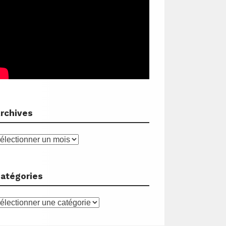
rchives
rchives
atégories
atégories