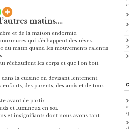
c
 d’autres matins….
r
mbre et de la maison endormie.
s murmures qui s’échappent des rêves.
p
ille du matin quand les mouvements ralentis
s.
qui réchauffent les corps et que l’on boit
sis dans la cuisine en devisant lentement.
C
s enfants, des parents, des amis et de tous
ste avant de partir.
a
hauds et lumineux en soi.
q
iens et insignifiants dont nous avons tant
d