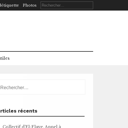
Rechercher :
étiquette
Photos
tiles
echercher :
rticles récents
Collectif d’El-Flaye. Appel à