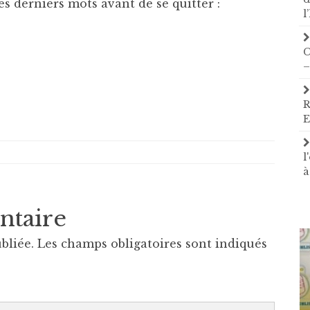
 les derniers mots avant de se quitter :
l
C
–
R
E
l
à
ntaire
bliée.
Les champs obligatoires sont indiqués