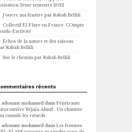
otisation 2ème semestre 2022
J’ouvre ma fenêtre par Rabah Bellili
Collectif El-Flaye en France. COmpte
endu d’activité
Échos de la nature et des saisons
ar Rabah Bellili
Sur le chemin par Rabah Bellili
ommentaires récents
adouane mohamed
dans
Pénétrante
utoroutière Béjaïa-Ahnif : Un chantier
ui cumule les retards
adouane mohamed
dans
Les femmes
’EL-FLAYE toujours au rendez-vous de