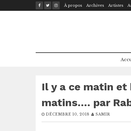
Skip
À propos
Archives
Artistes
A
to
content
Accu
Il y a ce matin et
matins…. par Raba
DÉCEMBRE 10, 2018
SAMIR