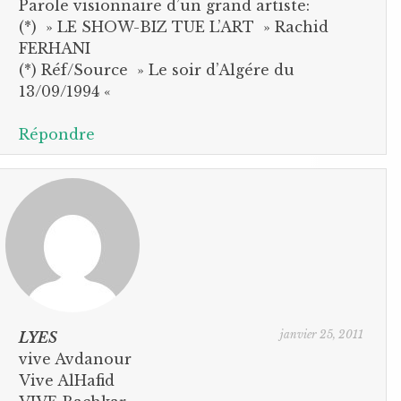
Parole visionnaire d’un grand artiste:
(*) » LE SHOW-BIZ TUE L’ART » Rachid
FERHANI
(*) Réf/Source » Le soir d’Algére du
13/09/1994 «
Répondre
janvier 25, 2011
LYES
vive Avdanour
Vive AlHafid