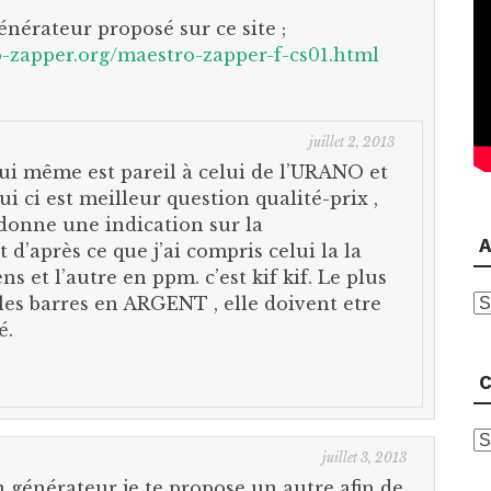
nérateur proposé sur ce site ;
-zapper.org/maestro-zapper-f-cs01.html
juillet 2, 2013
lui même est pareil à celui de l’URANO et
ui ci est meilleur question qualité-prix ,
l donne une indication sur la
A
 d’après ce que j’ai compris celui la la
 et l’autre en ppm. c’est kif kif. Le plus
A
 les barres en ARGENT , elle doivent etre
é.
C
C
juillet 3, 2013
 générateur je te propose un autre afin de