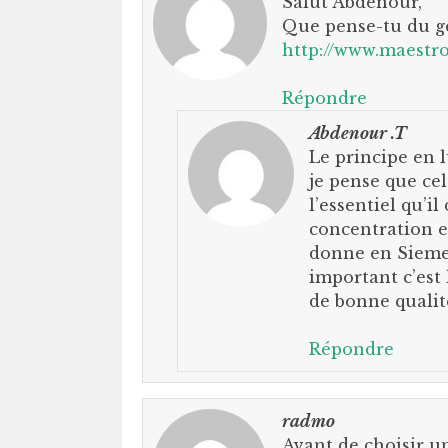
Salut Abdenour,
Que pense-tu du gé
http://www.maestro
Répondre
Abdenour .T
Le principe en 
je pense que cel
l’essentiel qu’i
concentration et
donne en Siemens
important c’est
de bonne qualit
Répondre
radmo
Avant de choisir un