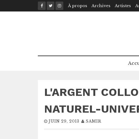
Skip
À propos
Archives
Artistes
A
to
content
Accu
L'ARGENT COLLO
NATUREL-UNIVE
JUIN 29, 2013
SAMIR