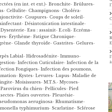
ctées (en int. et ext.)- Bronchite- Brûlures-
l
ns- Cellulite- Champignons- Choléra-
onjonctivite- Coupures- Coups de soleil-
C
infectant- Désintoxication intestinale-
–
Dysenterie- Eau : assainit- E.coli- Eczéma-
es- Érythème- Fatigue Chronique-
R
rène- Glande thyroïde- Gastrites- Gelures-
E
erpès Labial- Hidrosadénite- Immuno-
l
à
estion- Infection Cuticulaire- Infection de la
fection Fongiques- Infection des poumons,
mmation- Kystes- Levures- Lupus- Maladie de
gite- Moisissures- M.T.S.- Mycoses-
Parovirus du chien- Pellicules- Pied
nsectes- Plaies ouvertes- Pleurésie-
 Pseudomonas aeruginosa- Rhumatisme-
monella typhimurium- Scarlatine- Sclérose