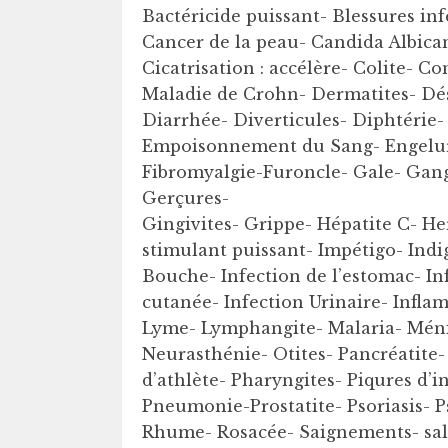
Bactéricide puissant- Blessures infe
Cancer de la peau- Candida Albica
Cicatrisation : accélère- Colite- C
Maladie de Crohn- Dermatites- Dés
Diarrhée- Diverticules- Diphtérie- 
Empoisonnement du Sang- Engelur
Fibromyalgie-Furoncle- Gale- Gang
Gerçures-
Gingivites- Grippe- Hépatite C- H
stimulant puissant- Impétigo- Indig
Bouche- Infection de l’estomac- In
cutanée- Infection Urinaire- Infla
Lyme- Lymphangite- Malaria- Ménin
Neurasthénie- Otites- Pancréatite- 
d’athlète- Pharyngites- Piqures d’i
Pneumonie-Prostatite- Psoriasis-
Rhume- Rosacée- Saignements- sal