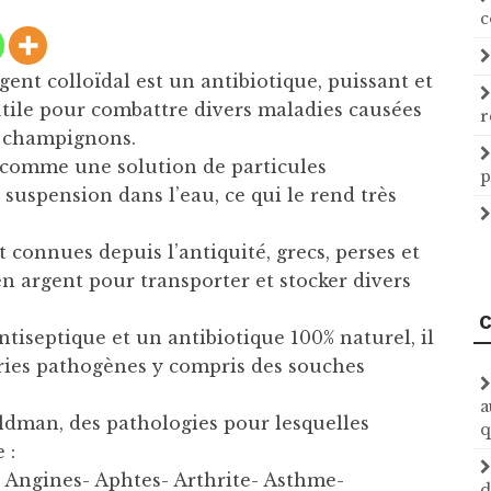
c
rgent colloïdal est un antibiotique, puissant et
 utile pour combattre divers maladies causées
r
et champignons.
ie comme une solution de particules
p
suspension dans l’eau, ce qui le rend très
 connues depuis l’antiquité, grecs, perses et
en argent pour transporter et stocker divers
C
ntiseptique et un antibiotique 100% naturel, il
ies pathogènes y compris des souches
a
Goldman, des pathologies pour lesquelles
q
 :
 Angines- Aphtes- Arthrite- Asthme-
d