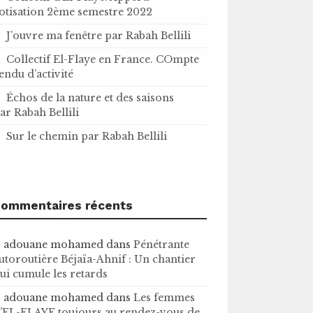
otisation 2ème semestre 2022
J’ouvre ma fenêtre par Rabah Bellili
Collectif El-Flaye en France. COmpte
endu d’activité
Échos de la nature et des saisons
ar Rabah Bellili
Sur le chemin par Rabah Bellili
ommentaires récents
adouane mohamed
dans
Pénétrante
utoroutière Béjaïa-Ahnif : Un chantier
ui cumule les retards
adouane mohamed
dans
Les femmes
’EL-FLAYE toujours au rendez-vous de