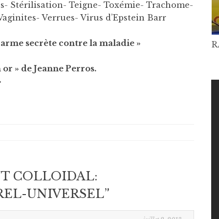
s- Stérilisation- Teigne- Toxémie- Trachome-
aginites- Verrues- Virus d’Epstein Barr
e arme secrète contre la maladie »
R
 or » de Jeanne Perros.
»
NT COLLOIDAL:
REL-UNIVERSEL
”