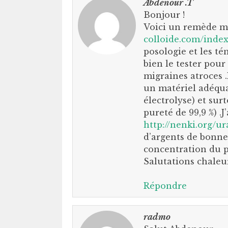
Abdenour .T
Bonjour !
Voici un remède mi
colloide.com/inde
posologie et les t
bien le tester pour
migraines atroces .
un matériel adéqua
électrolyse) et sur
pureté de 99,9 %) .J
http://nenki.org/u
d’argents de bonne 
concentration du p
Salutations chaleur
Répondre
radmo