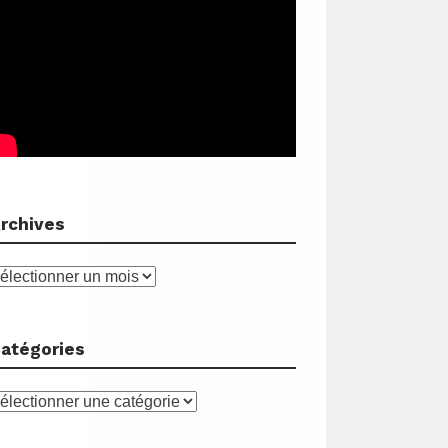
rchives
rchives
atégories
atégories