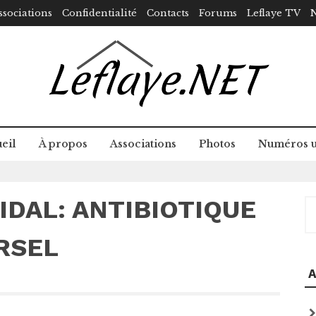
ssociations
Confidentialité
Contacts
Forums
Leflaye TV
N
eil
À propos
Associations
Photos
Numéros u
IDAL: ANTIBIOTIQUE
R
RSEL
A