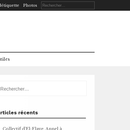
Rechercher :
étiquette
Photos
tiles
echercher :
rticles récents
Collectif d’El-Flaye. Appel à