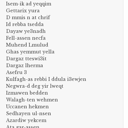
Isem-ik ad yeqqim
Gettarix yura
D mmis n at chrif
Id rebba tsedda
Dayaw ye3nadh
Fell-assen necfa
Muhend Lmulud
Ghas yemmut yella
Dargaz tteswi3it
Dargaz lherma
Asefru 3
Kulfagh-as rebbi I ddula i3ewjen
Negwra-d deg yir lweqt
Izmawen bedden
Walagh-ten wehmen
Uccanen hekmen
Sedhayen ul-nsen
Azardiw yekcem
Ata gar-assen