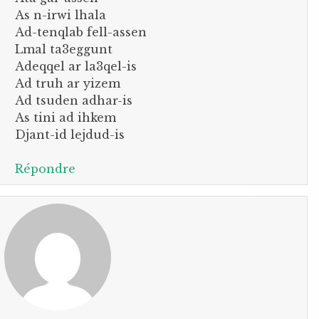
As n-irwi lhala
Ad-tenqlab fell-assen
Lmal ta3eggunt
Adeqqel ar la3qel-is
Ad truh ar yizem
Ad tsuden adhar-is
As tini ad ihkem
Djant-id lejdud-is
Répondre