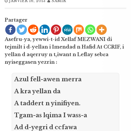
JANVIER 16, 2013
SAMIR
Partager
Asefru-ya, yewwi-t-id Xellaf MEZWANI di
tejmilt i d-yellan i Imendad n Hafid At CCRIF, i
yellan d aqerruy n tᵧiwant n Leflay sebɛa
nyiseggasen yezrin :
Azul fell-awen merra
A kra yellan da
A taddert n yinifiyen.
Tgam-as lqima I wass-a
Ad d-yegri d ccfawa