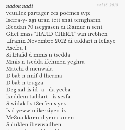
mai 16, 2013
nadou nadi
veuillez partager ces poèmes svp:
Isefra-y- agi uran tett snat temgharin
i3eddan 70 iseggasen di l3amur n sent
Ghef mass “HAFID CHERFI” win irebhen
tifranin Novembre 2012 di taddart n leflaye
Asefru 1
Si lHafid d mmis n tsedda
Mmis n tsedda ifehmen yeghra
Matchi d menwala
D bab n nnif d lherma
D bab n trugza
Deg xal-is id -a –da yecba
Ixeddem taddart –is sesfa
S widak I s t3erfen s yes
Is d yewwin ikersiyen-is
Me3na kkren-d yemcumen
S duklen ibewwadhen