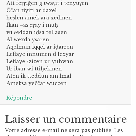
Att feṛṛiğen g twaγit i tenyuγen
Ččan tiyiti ar daxel
ḥeṣlen amek ara xedmen
fkan –as ṛṛay i muḥ
wi εeddan iḍsa fellasen
Al wexda yṣaren
Aqelmun iqqel ar iḍarren
Leflaye innumen d lexyar
Leflaye εzizen ur yuhwan
Ur iban wi ttiḥekmen
Aten ik tteddun am lmal
Ameksa yeččat wuccen
Répondre
Laisser un commentaire
Votre adresse e-mail ne sera pas publiée.
Les