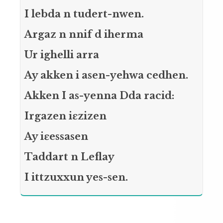
I lebda n tudert-nwen.
Argaz n nnif d iherma
Ur ighelli arra
Ay akken i asen-yehwa cedhen.
Akken I as-yenna Dda racid:
Irgazen iɛzizen
Ay iɛessasen
Taddart n Leflay
I ittzuxxun yes-sen.