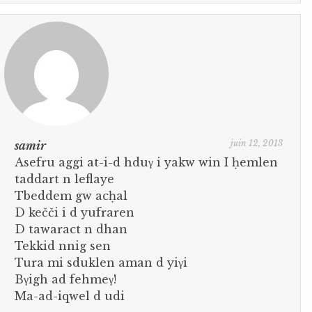
juin 12, 2013
samir
Asefru aggi at-i-d hduγ i yakw win I ḥemlen
taddart n leflaye
Tbeddem gw acḥal
D kečči i d yufraren
D tawaract n dhan
Tekkid nnig sen
Tura mi sduklen aman d yiγi
Bγigh ad fehmeγ!
Ma-ad-iqwel d udi