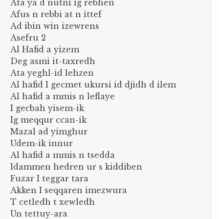
Ata ya d nutni ig rebhen
Afus n rebbi at n ittef
Ad ibin win izewrens
Asefru 2
Al Hafid a yizem
Deg asmi it-taxredh
Ata yeghl-id lehzen
Al hafid I gecmet ukursi id djidh d ilem
Al hafid a mmis n leflaye
I gecbah yisem-ik
Ig meqqur ccan-ik
Mazal ad yimghur
Udem-ik innur
Al hafid a mmis n tsedda
Idammen hedren ur s kiddiben
Fuzar I teggar tara
Akken I seqqaren imezwura
T cetledh t xewledh
Un tettuy-ara