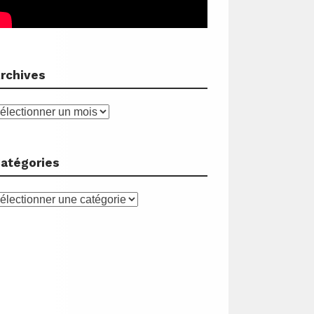
rchives
rchives
atégories
atégories