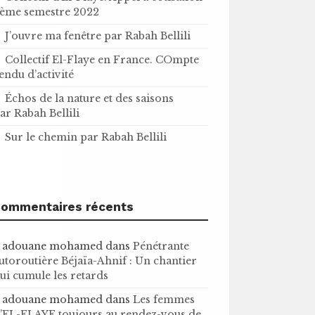
ème semestre 2022
J’ouvre ma fenêtre par Rabah Bellili
Collectif El-Flaye en France. COmpte
endu d’activité
Échos de la nature et des saisons
ar Rabah Bellili
Sur le chemin par Rabah Bellili
ommentaires récents
adouane mohamed
dans
Pénétrante
utoroutière Béjaïa-Ahnif : Un chantier
ui cumule les retards
adouane mohamed
dans
Les femmes
’EL-FLAYE toujours au rendez-vous de