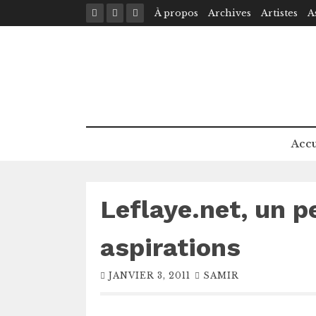
Skip
À propos
Archives
Artistes
A
to
content
Accu
Leflaye.net, un p
aspirations
JANVIER 3, 2011
SAMIR