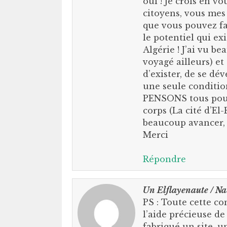
oui ! Je crois en vo
citoyens, vous mes 
que vous pouvez fai
le potentiel qui ex
Algérie ! J’ai vu 
voyagé ailleurs) e
d’exister, de se dé
une seule conditio
PENSONS tous pour
corps (La cité d’El
beaucoup avancer, 
Merci
Répondre
Un Elflayenaute / Na
PS : Toute cette c
l’aide précieuse d
fabriqué un site, u