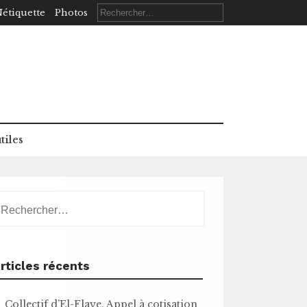
Rechercher :
étiquette
Photos
tiles
echercher :
rticles récents
Collectif d’El-Flaye. Appel à cotisation