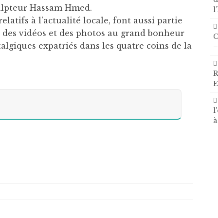
culpteur Hassam Hmed.
l
elatifs à l’actualité locale, font aussi partie
a, des vidéos et des photos au grand bonheur
C
talgiques expatriés dans les quatre coins de la
–
R
E
l
à