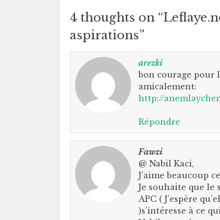
4 thoughts on “
Leflaye.n
aspirations
”
arezki
bon courage pour l
amicalement:
http://anemlayche
Répondre
Fawzi
@ Nabil Kaci,
J’aime beaucoup ce 
Je souhaite que le
APC ( J’espère qu’el
)s’intéresse à ce qui