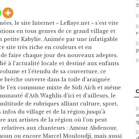
2
ées, le site Internet « Leflaye.net » s’est vite
ations en tous genres de ce grand village et
r
 petite Kabylie. Animée par une infatigable
ce site très riche en couleurs et en
p
s de faire chaque jour des nouveaux adeptes.
ié à l’actualité locale et destiné aux enfants
 volume et l’étendu de sa couverture, ce
ne brèche ouverte dans la toile d’araignée
s de l’ex commune mixte de Sidi Aïch et même
C
unauté d’Ath Waghlis d’ici et d’ailleurs, le
ltitude de rubriques alliant culture, sport,
infos du village et de la région jusqu’à
a
e aux artistes de la région où l’on peut
q
e relatives aux chanteurs : Amour Abdenour,
moun ou encore Marcel Mouloudji, mais aussi
d