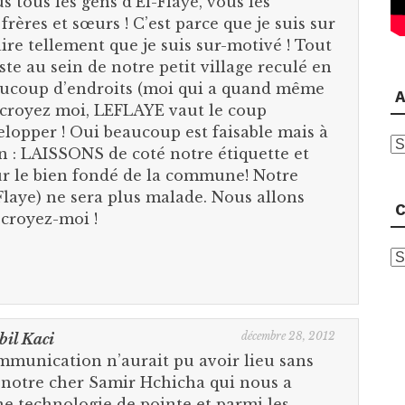
us tous les gens d’El-Flaye, vous les
frères et sœurs ! C’est parce que je suis sur
re tellement que je suis sur-motivé ! Tout
iste au sein de notre petit village reculé en
beaucoup d’endroits (moi qui a quand même
A
t croyez moi, LEFLAYE vaut le coup
velopper ! Oui beaucoup est faisable mais à
A
n : LAISSONS de coté notre étiquette et
 le bien fondé de la commune! Notre
-Flaye) ne sera plus malade. Nous allons
C
croyez-moi !
C
décembre 28, 2012
bil Kaci
ommunication n’aurait pu avoir lieu sans
e notre cher Samir Hchicha qui nous a
ne technologie de pointe et parmi les