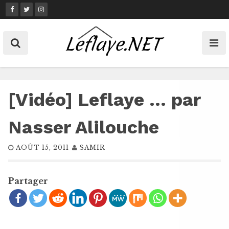
Skip
to
content
[Vidéo] Leflaye … par
Nasser Alilouche
AOÛT 15, 2011
SAMIR
Partager