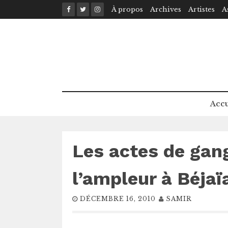
Skip
À propos
Archives
Artistes
A
to
content
Accu
Les actes de gan
l’ampleur à Béjaï
DÉCEMBRE 16, 2010
SAMIR