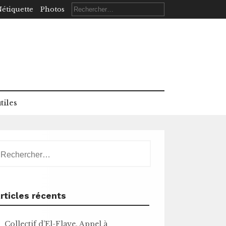
Rechercher :
étiquette
Photos
tiles
echercher :
rticles récents
Collectif d’El-Flaye. Appel à