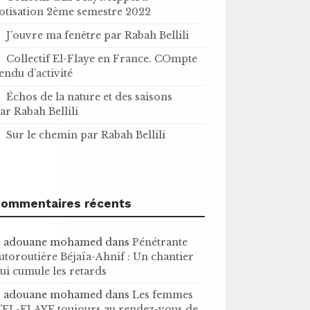
otisation 2ème semestre 2022
J’ouvre ma fenêtre par Rabah Bellili
Collectif El-Flaye en France. COmpte
endu d’activité
Échos de la nature et des saisons
ar Rabah Bellili
Sur le chemin par Rabah Bellili
ommentaires récents
adouane mohamed
dans
Pénétrante
utoroutière Béjaïa-Ahnif : Un chantier
ui cumule les retards
adouane mohamed
dans
Les femmes
’EL-FLAYE toujours au rendez-vous de