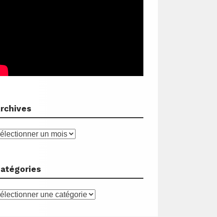
rchives
rchives
atégories
atégories