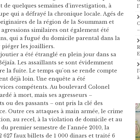
ut de quelques semaines d’investigation, à
l
upe qui a défrayé la chronique locale. Agés de
 originaires de la région de la Soummam et
C
 agressions similaires ont également été
–
 ans, qui a fugué du domicile parental dans la
piéger les joailliers.
R
E
joutier a été étranglé en plein jour dans sa
Béjaïa. Les assaillants se sont évidemment
e la fuite. Le temps qu’on se rende compte
l
à
ient déjà loin. Une enquête a été
vices compétents. Au boulevard Colonel
ardé à mort, mais ses agresseurs –
 ou des passants – ont pris la clé des
ace. Outre ces attaques à main armée, le crime
tion, au recel, à la violation de domicile et au
n du premier semestre de l’année 2010, la
627 faux billets de 1 000 dinars et traité 6