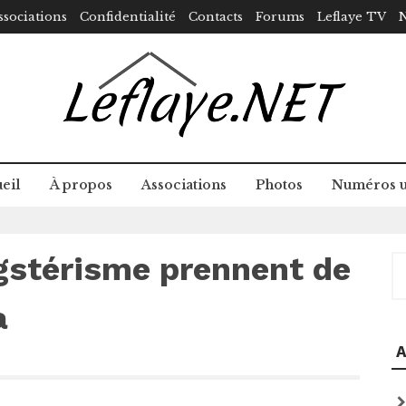
ssociations
Confidentialité
Contacts
Forums
Leflaye TV
N
eil
À propos
Associations
Photos
Numéros u
gstérisme prennent de
R
a
A