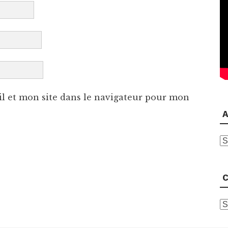
l et mon site dans le navigateur pour mon
A
A
C
C