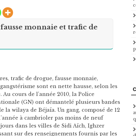
c
 fausse monnaie et trafic de
r
p
res, trafic de drogue, fausse monnaie,
e gangstérisme sont en nette hausse, selon les
C
é. Au cours de l’année 2010, la Police
nationale (GN) ont démantelé plusieurs bandes
e la wilaya de Béjaïa. Un gang, composé de 12
a
 l’année à cambrioler pas moins de neuf
q
jours dans les villes de Sidi Aïch, Ighzer
issant sur des renseignements fournis par les
d