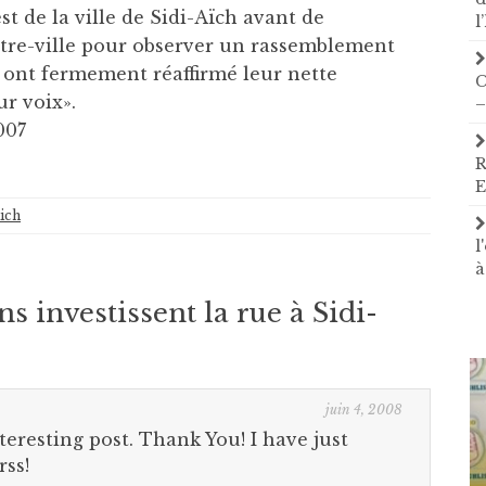
st de la ville de Sidi-Aïch avant de
l
ntre-ville pour observer un rassemblement
s ont fermement réaffirmé leur nette
C
ur voix».
–
007
R
E
aich
l
à
ns investissent la rue à Sidi-
juin 4, 2008
nteresting post. Thank You! I have just
rss!