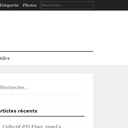
Rechercher :
étiquette
Photos
tiles
echercher :
rticles récents
Collectif d’El-Flaye. Appel à