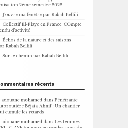
otisation 2ème semestre 2022
J’ouvre ma fenêtre par Rabah Bellili
Collectif El-Flaye en France. COmpte
endu d’activité
Échos de la nature et des saisons
ar Rabah Bellili
Sur le chemin par Rabah Bellili
ommentaires récents
adouane mohamed
dans
Pénétrante
utoroutière Béjaïa-Ahnif : Un chantier
ui cumule les retards
adouane mohamed
dans
Les femmes
’EL-FLAYE toujours au rendez-vous de