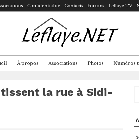
ssociations
Confidentialité
Contacts
Forums
Leflaye TV
N
eil
À propos
Associations
Photos
Numéros u
tissent la rue à Sidi-
R
A