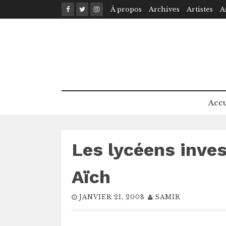
Skip
À propos
Archives
Artistes
A
to
content
Accu
Les lycéens inves
Aïch
JANVIER 21, 2008
SAMIR