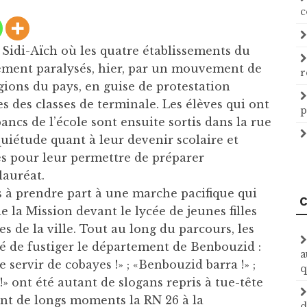
c
Sidi-Aïch où les quatre établissements du
alement paralysés, hier, par un mouvement de
r
régions du pays, en guise de protestation
 des classes de terminale. Les élèves qui ont
p
ancs de l’école sont ensuite sortis dans la rue
uiétude quant à leur devenir scolaire et
s pour leur permettre de préparer
lauréat.
es à prendre part à une marche pacifique qui
C
de la Mission devant le lycée de jeunes filles
es de la ville. Tout au long du parcours, les
sé de fustiger le département de Benbouzid :
a
e servir de cobayes !» ; «Benbouzid barra !» ;
q
!» ont été autant de slogans repris à tue-tête
ant de longs moments la RN 26 à la
d