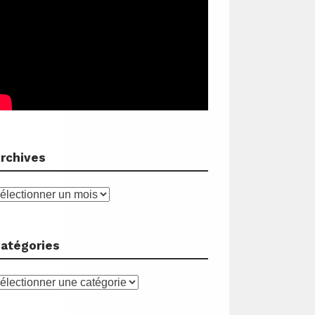
rchives
rchives
atégories
atégories