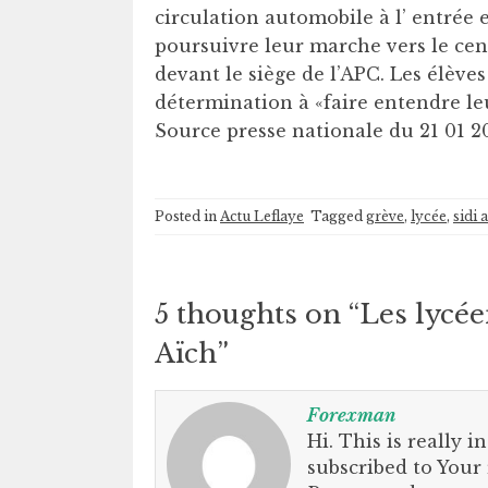
circulation automobile à l’ entrée e
poursuivre leur marche vers le ce
devant le siège de l’APC. Les élève
détermination à «faire entendre le
Source presse nationale du 21 01 2
Posted in
Actu Leflaye
Tagged
grève
,
lycée
,
sidi 
5 thoughts on “
Les lycée
Aïch
”
Forexman
Hi. This is really i
subscribed to Your 