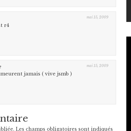
mai 15, 2009
t r4
mai 15, 2009
e
 meurent jamais ( vive jsmb )
ntaire
bliée.
Les champs obligatoires sont indiqués