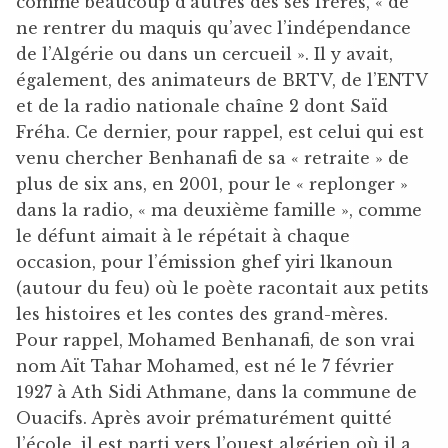
comme beaucoup d’autres des ses frères, « de
ne rentrer du maquis qu’avec l’indépendance
de l’Algérie ou dans un cercueil ». Il y avait,
également, des animateurs de BRTV, de l’ENTV
et de la radio nationale chaîne 2 dont Saïd
Fréha. Ce dernier, pour rappel, est celui qui est
venu chercher Benhanafi de sa « retraite » de
plus de six ans, en 2001, pour le « replonger »
dans la radio, « ma deuxième famille », comme
le défunt aimait à le répétait à chaque
occasion, pour l’émission ghef yiri lkanoun
(autour du feu) où le poète racontait aux petits
les histoires et les contes des grand-mères.
Pour rappel, Mohamed Benhanafi, de son vrai
nom Aït Tahar Mohamed, est né le 7 février
1927 à Ath Sidi Athmane, dans la commune de
Ouacifs. Après avoir prématurément quitté
l’école, il est parti vers l’ouest algérien où il a