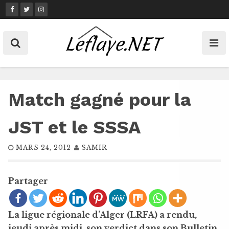
Skip
to
content
Match gagné pour la
JST et le SSSA
MARS 24, 2012
SAMIR
Partager
La ligue régionale d’Alger (LRFA) a rendu,
jeudi après midi, son verdict dans son Bulletin