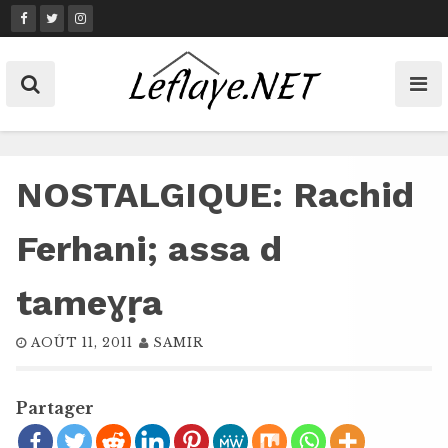
Skip
to
content
NOSTALGIQUE: Rachid
Ferhani; assa d
tameɣṛa
AOÛT 11, 2011
SAMIR
Partager