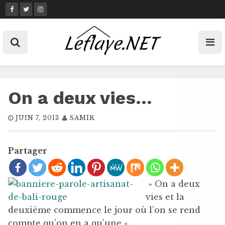
Skip
to
content
On a deux vies…
JUIN 7, 2013
SAMIR
Partager
» On a deux
vies et la
deuxième commence le jour où l’on se rend
compte qu’on en a qu’une « .