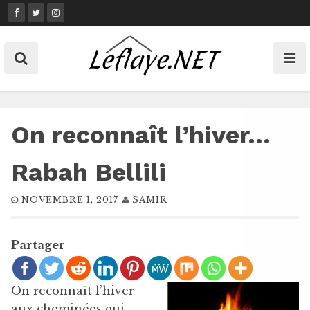
Skip
to
content
On reconnaît l’hiver…
Rabah Bellili
NOVEMBRE 1, 2017
SAMIR
Partager
On reconnaît l’hiver
aux cheminées qui