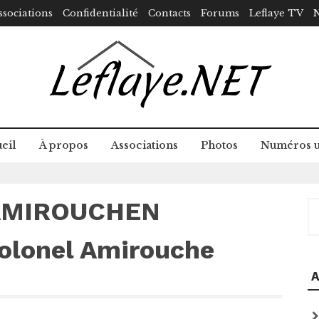
ssociations
Confidentialité
Contacts
Forums
Leflaye TV
N
eil
À propos
Associations
Photos
Numéros u
r AMIROUCHEN
R
lonel Amirouche
A