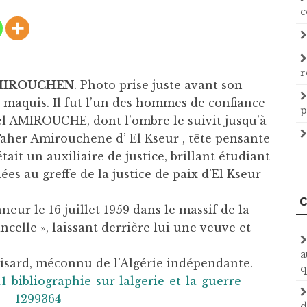
c
r
MIROUCHEN
. Photo prise juste avant son
 maquis. Il fut l’un des hommes de confiance
p
l AMIROUCHE, dont l’ombre le suivit jusqu’à
Taher Amirouchene d’ El Kseur , tête pensante
ait un auxiliaire de justice, brillant étudiant
s au greffe de la justice de paix d’El Kseur
C
ur le 16 juillet 1959 dans le massif de la
ncelle », laissant derrière lui une veuve et
a
sard, méconnu de l’Algérie indépendante.
q
1-bibliographie-sur-lalgerie-et-la-guerre-
p__1299364
d