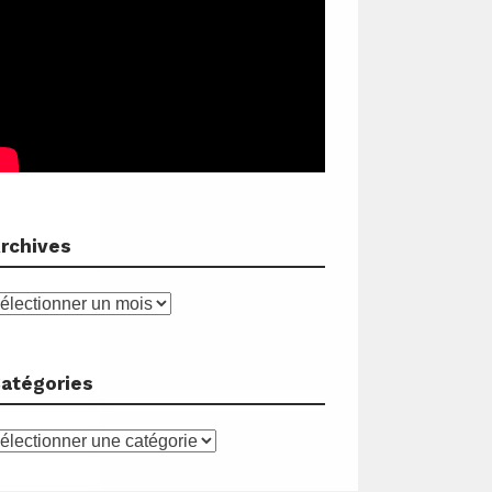
rchives
rchives
atégories
atégories