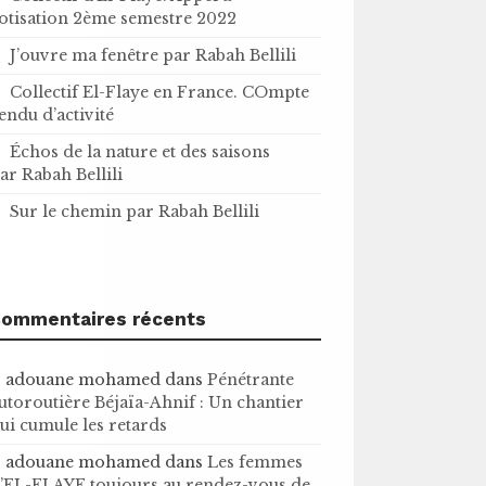
otisation 2ème semestre 2022
J’ouvre ma fenêtre par Rabah Bellili
Collectif El-Flaye en France. COmpte
endu d’activité
Échos de la nature et des saisons
ar Rabah Bellili
Sur le chemin par Rabah Bellili
ommentaires récents
adouane mohamed
dans
Pénétrante
utoroutière Béjaïa-Ahnif : Un chantier
ui cumule les retards
adouane mohamed
dans
Les femmes
’EL-FLAYE toujours au rendez-vous de