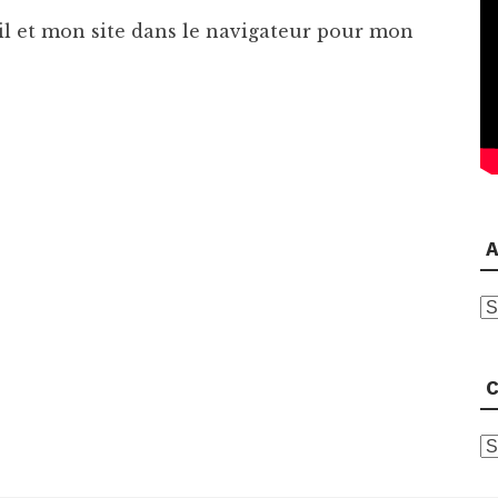
l et mon site dans le navigateur pour mon
A
A
C
C