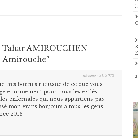
l
C
–
 – Tahar AMIROUCHEN
R
E
 Amirouche
”
l
décembre 31, 2012
à
e tres bonnes r eussite de ce que vous
age enormement pour nous les exilés
lles enfernales qui nous appartiens-pas
assé mon grans bonjours a tous les gens
nneè 2013