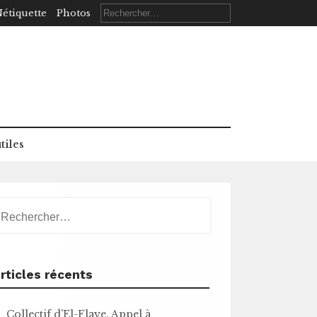
Rechercher :
étiquette
Photos
tiles
echercher :
rticles récents
Collectif d’El-Flaye. Appel à