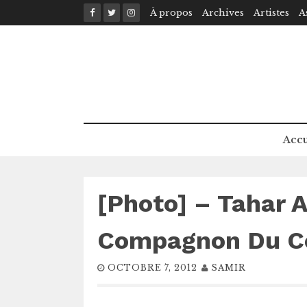
Skip
À propos
Archives
Artistes
A
to
content
Accu
[Photo] – Taha
Compagnon Du Co
OCTOBRE 7, 2012
SAMIR