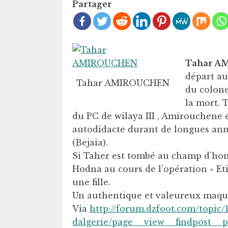
Partager
Tahar A
départ au
Tahar AMIROUCHEN
du colone
la mort. 
du PC de wilaya III , Amirouchene ét
autodidacte durant de longues année
(Bejaia).
Si Taher est tombé au champ d’honne
Hodna au cours de l’opération « Eti
une fille.
Un authentique et valeureux maqui
Via
http://forum.dzfoot.com/topic/1
dalgerie/page__view__findpost__