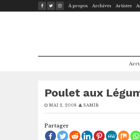
Skip
À propos
Archives
Artistes
A
to
content
Accu
Poulet aux Légum
MAI 2, 2008
SAMIR
Partager