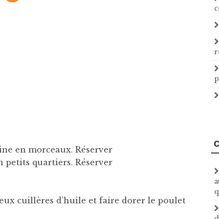
c
r
p
C
gine en morceaux. Réserver
 petits quartiers. Réserver
a
q
ux cuillères d’huile et faire dorer le poulet
d