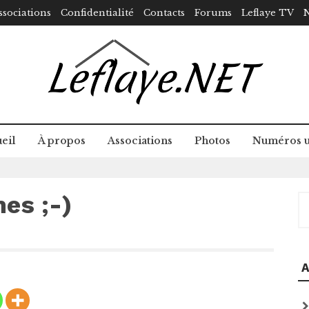
ssociations
Confidentialité
Contacts
Forums
Leflaye TV
N
eil
À propos
Associations
Photos
Numéros u
es ;-)
R
A