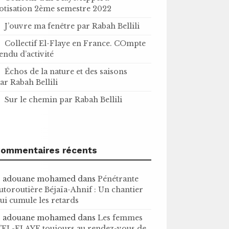
otisation 2ème semestre 2022
J’ouvre ma fenêtre par Rabah Bellili
Collectif El-Flaye en France. COmpte
endu d’activité
Échos de la nature et des saisons
ar Rabah Bellili
Sur le chemin par Rabah Bellili
ommentaires récents
adouane mohamed
dans
Pénétrante
utoroutière Béjaïa-Ahnif : Un chantier
ui cumule les retards
adouane mohamed
dans
Les femmes
’EL-FLAYE toujours au rendez-vous de