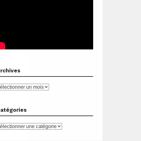
rchives
rchives
atégories
atégories