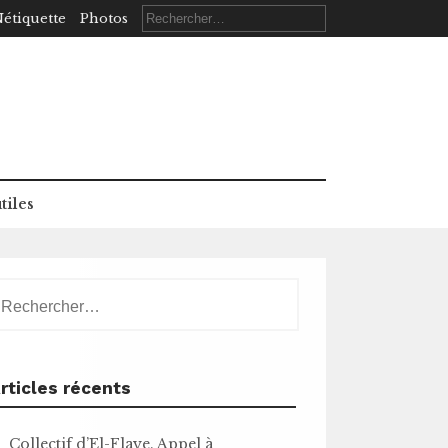
Rechercher :
étiquette
Photos
tiles
echercher :
rticles récents
Collectif d’El-Flaye. Appel à