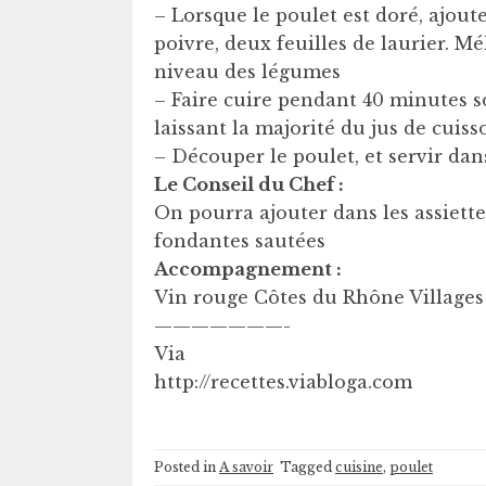
– Lorsque le poulet est doré, ajout
poivre, deux feuilles de laurier. Mé
niveau des légumes
– Faire cuire pendant 40 minutes s
laissant la majorité du jus de cuis
– Découper le poulet, et servir dans
Le Conseil du Chef :
On pourra ajouter dans les assiet
fondantes sautées
Accompagnement :
Vin rouge Côtes du Rhône Villages
———————-
Via
http://recettes.viabloga.com
Posted in
A savoir
Tagged
cuisine
,
poulet