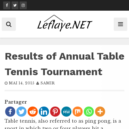
Skip
to
content
Results of Annual Table
Tennis Tournament
MAI 14, 2015
SAMIR
Partager
Table tennis, also referred to as ping pong, is a
sport in which two or four players hit a