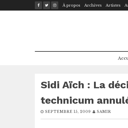
Skip
À propos
Archives
Artistes
A
to
content
Accu
Sidi Aïch : La dé
technicum annul
SEPTEMBRE 15, 2009
SAMIR