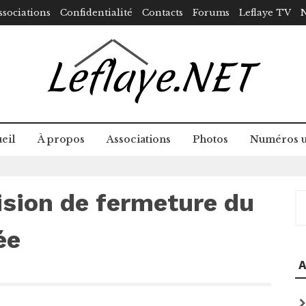
ssociations
Confidentialité
Contacts
Forums
Leflaye TV
N
eil
À propos
Associations
Photos
Numéros u
cision de fermeture du
R
ée
A