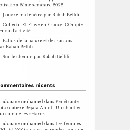
otisation 2ème semestre 2022
J’ouvre ma fenêtre par Rabah Bellili
Collectif El-Flaye en France. COmpte
endu d’activité
Échos de la nature et des saisons
ar Rabah Bellili
Sur le chemin par Rabah Bellili
ommentaires récents
adouane mohamed
dans
Pénétrante
utoroutière Béjaïa-Ahnif : Un chantier
ui cumule les retards
adouane mohamed
dans
Les femmes
’EL-FLAYE toujours au rendez-vous de