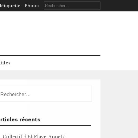
Rechercher :
étiquette
Photos
tiles
echercher :
rticles récents
Collectif d’El-Flaye. Appel à