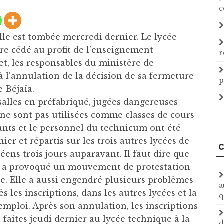
c
le est tombée mercredi dernier. Le lycée
être cédé au profit de l’enseignement
r
et, les responsables du ministère de
à l’annulation de la décision de sa fermeture
p
e Béjaïa.
salles en préfabriqué, jugées dangereuses
 ne sont pas utilisées comme classes de cours
nants et le personnel du technicum ont été
ier et répartis sur les trois autres lycées de
C
lycéens trois jours auparavant. Il faut dire que
um a provoqué un mouvement de protestation
ée. Elle a aussi engendré plusieurs problèmes
a
 les inscriptions, dans les autres lycées et la
q
emploi. Après son annulation, les inscriptions
 faites jeudi dernier au lycée technique à la
d