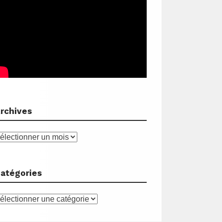
rchives
rchives
atégories
atégories