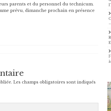
 leurs parents et du personnel du technicum.
l
 comme prévu, dimanche prochain en présence
C
–
R
E
l
à
ntaire
bliée.
Les champs obligatoires sont indiqués