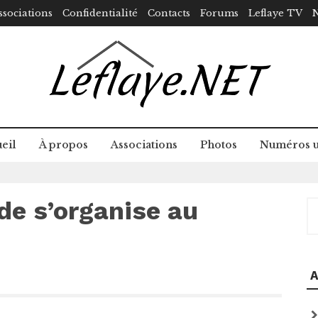
ssociations
Confidentialité
Contacts
Forums
Leflaye TV
N
eil
À propos
Associations
Photos
Numéros u
nde s’organise au
R
A