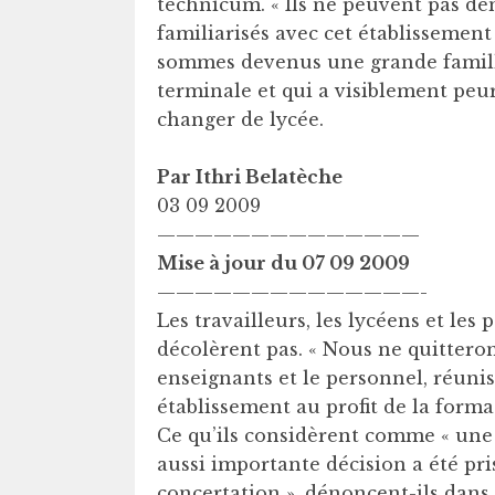
technicum. « Ils ne peuvent pas d
familiarisés avec cet établissement
sommes devenus une grande famille
terminale et qui a visiblement peur 
changer de lycée.
Par Ithri Belatèche
03 09 2009
——————————————
Mise à jour du 07 09 2009
——————————————-
Les travailleurs, les lycéens et les
décolèrent pas. « Nous ne quitterons 
enseignants et le personnel, réunis
établissement au profit de la forma
Ce qu’ils considèrent comme « une d
aussi importante décision a été pri
concertation », dénoncent-ils dan