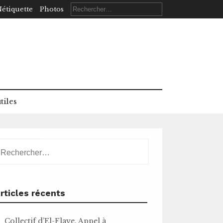
Rechercher :
étiquette
Photos
tiles
echercher :
rticles récents
Collectif d’El-Flaye. Appel à