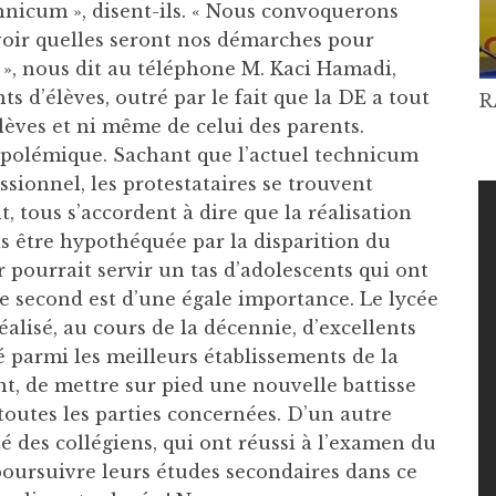
chnicum », disent-ils. « Nous convoquerons
 voir quelles seront nos démarches pour
, nous dit au téléphone M. Kaci Hamadi,
ts d’élèves, outré par le fait que la DE a tout
R
 élèves et ni même de celui des parents.
 polémique. Sachant que l’actuel technicum
ssionnel, les protestataires se trouvent
 tous s’accordent à dire que la réalisation
as être hypothéquée par la disparition du
 pourrait servir un tas d’adolescents qui ont
, le second est d’une égale importance. Le lycée
éalisé, au cours de la décennie, d’excellents
ssé parmi les meilleurs établissements de la
tant, de mettre sur pied une nouvelle battisse
 toutes les parties concernées. D’un autre
té des collégiens, qui ont réussi à l’examen du
poursuivre leurs études secondaires dans ce