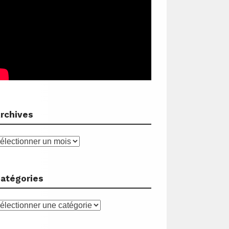
rchives
rchives
atégories
atégories