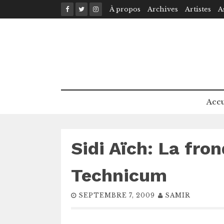
Skip
À propos
Archives
Artistes
A
to
content
Accu
Sidi Aïch: La fro
Technicum
SEPTEMBRE 7, 2009
SAMIR