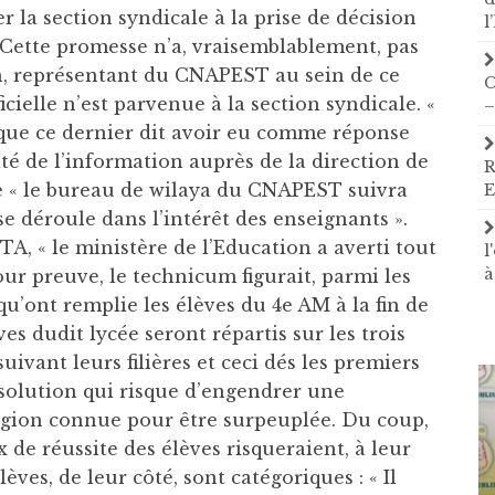
r la section syndicale à la prise de décision
l
. Cette promesse n’a, vraisemblablement, pas
ah, représentant du CNAPEST au sein de ce
C
ielle n’est parvenue à la section syndicale. «
–
e que ce dernier dit avoir eu comme réponse
ité de l’information auprès de la direction de
R
ue « le bureau de wilaya du CNAPEST suivra
E
 se déroule dans l’intérêt des enseignants ».
GTA, « le ministère de l’Education a averti tout
l
à
ur preuve, le technicum figurait, parmi les
qu’ont remplie les élèves du 4e AM à la fin de
es dudit lycée seront répartis sur les trois
ivant leurs filières et ceci dés les premiers
 solution qui risque d’engendrer une
région connue pour être surpeuplée. Du coup,
 de réussite des élèves risqueraient, à leur
lèves, de leur côté, sont catégoriques : « Il