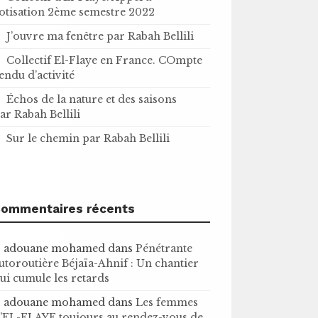
otisation 2ème semestre 2022
J’ouvre ma fenêtre par Rabah Bellili
Collectif El-Flaye en France. COmpte
endu d’activité
Échos de la nature et des saisons
ar Rabah Bellili
Sur le chemin par Rabah Bellili
ommentaires récents
adouane mohamed
dans
Pénétrante
utoroutière Béjaïa-Ahnif : Un chantier
ui cumule les retards
adouane mohamed
dans
Les femmes
’EL-FLAYE toujours au rendez-vous de